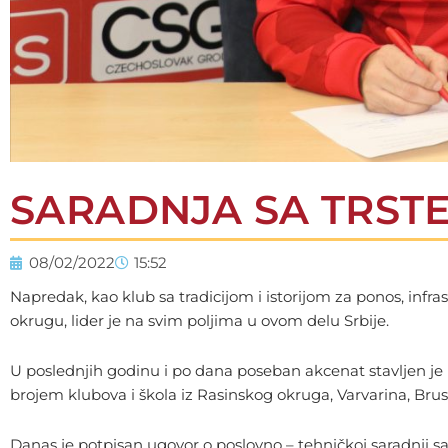
SARADNJA SA TRST
08/02/2022
15:52
Napredak, kao klub sa tradicijom i istorijom za ponos, infr
okrugu, lider je na svim poljima u ovom delu Srbije.
U poslednjih godinu i po dana poseban akcenat stavljen je 
brojem klubova i škola iz Rasinskog okruga, Varvarina, Brusa,
Danas je potpisan ugovor o poslovno – tehničkoj saradnji s