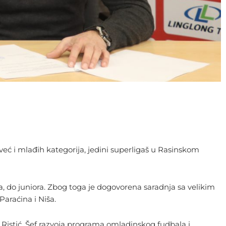
već i mlađih kategorija, jedini superligaš u Rasinskom
, do juniora. Zbog toga je dogovorena saradnja sa velikim
Paraćina i Niša.
 Ristić, Šef razvoja programa omladinskog fudbala i