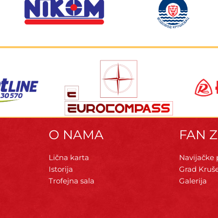
O NAMA
FAN 
Lična karta
Navijačke
Istorija
Grad Kruš
Trofejna sala
Galerija