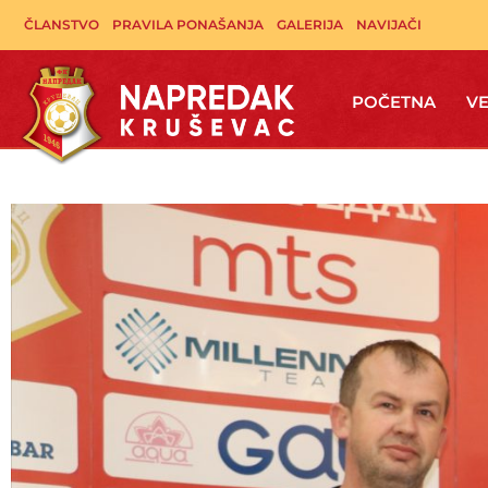
Pređi
ČLANSTVO
PRAVILA PONAŠANJA
GALERIJA
NAVIJAČI
na
sadržaj
POČETNA
VE