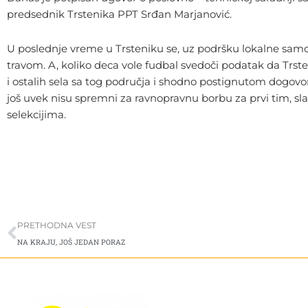
predsednik Trstenika PPT Srđan Marjanović.
U poslednje vreme u Trsteniku se, uz podršku lokalne samo
travom. A, koliko deca vole fudbal svedoči podatak da Trste
i ostalih sela sa tog područja i shodno postignutom dogovo
još uvek nisu spremni za ravnopravnu borbu za prvi tim, sl
selekcijima.
Prev
PRETHODNA VEST
NA KRAJU, JOŠ JEDAN PORAZ