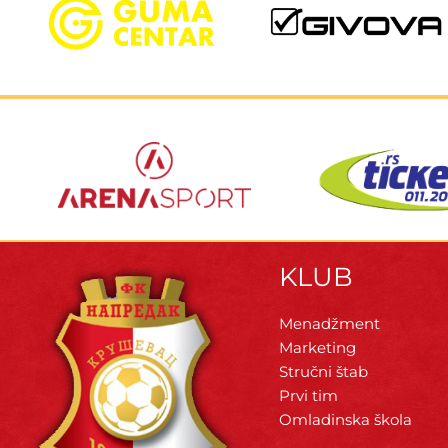
KLUB
Menadžment
Marketing
Stručni štab
Prvi tim
Omladinska škola