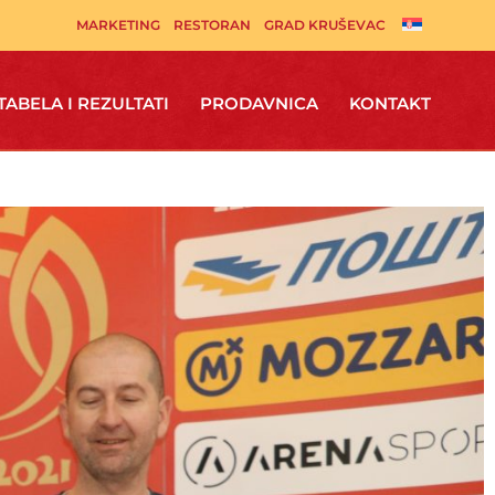
MARKETING
RESTORAN
GRAD KRUŠEVAC
TABELA I REZULTATI
PRODAVNICA
KONTAKT