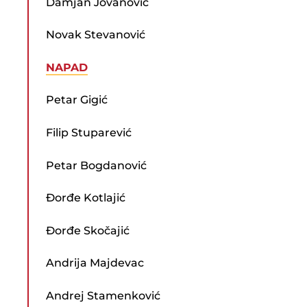
Damjan Jovanović
Novak Stevanović
NAPAD
Petar Gigić
Filip Stuparević
Petar Bogdanović
Đorđe Kotlajić
Đorđe Skočajić
Andrija Majdevac
Andrej Stamenković