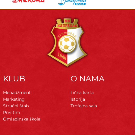
KLUB
O NAMA
Menadžment
Lična karta
Marketing
Istorija
Stručni štab
Trofejna sala
Prvi tim
Omladinska škola