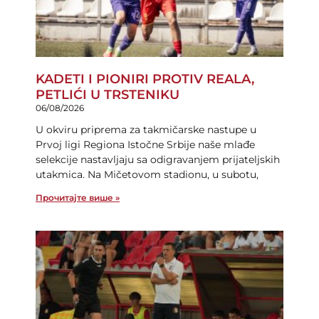
KADETI I PIONIRI PROTIV REALA,
PETLIĆI U TRSTENIKU
06/08/2026
U okviru priprema za takmičarske nastupe u
Prvoj ligi Regiona Istočne Srbije naše mlađe
selekcije nastavljaju sa odigravanjem prijateljskih
utakmica. Na Mičetovom stadionu, u subotu,
Прочитајте више »