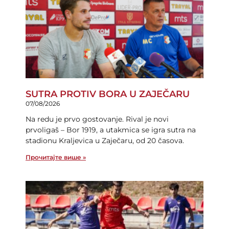
SUTRA PROTIV BORA U ZAJEČARU
07/08/2026
Na redu je prvo gostovanje. Rival je novi
prvoligaš – Bor 1919, a utakmica se igra sutra na
stadionu Kraljevica u Zaječaru, od 20 časova.
Прочитајте више »