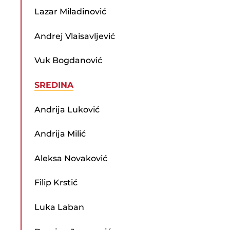
Lazar Miladinović
Andrej Vlaisavljević
Vuk Bogdanović
SREDINA
Andrija Luković
Andrija Milić
Aleksa Novaković
Filip Krstić
Luka Laban