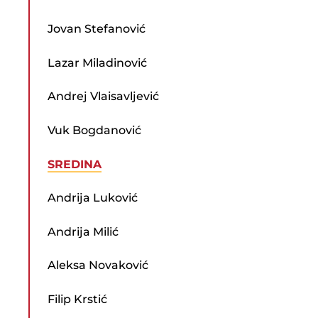
Jovan Stefanović
Lazar Miladinović
Andrej Vlaisavljević
Vuk Bogdanović
SREDINA
Andrija Luković
Andrija Milić
Aleksa Novaković
Filip Krstić