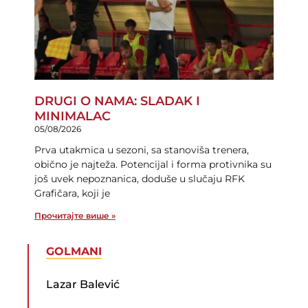
DRUGI O NAMA: SLADAK I
MINIMALAC
05/08/2026
Prva utakmica u sezoni, sa stanoviša trenera,
obično je najteža. Potencijal i forma protivnika su
još uvek nepoznanica, doduše u slučaju RFK
Grafičara, koji je
Прочитајте више »
GOLMANI
Lazar Balević