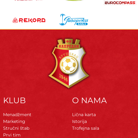
KLUB
O NAMA
Menadžment
Lična karta
Marketing
Istorija
Stručni štab
Trofejna sala
Prvi tim