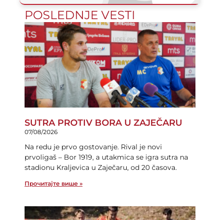
POSLEDNJE VESTI
SUTRA PROTIV BORA U ZAJEČARU
07/08/2026
Na redu je prvo gostovanje. Rival je novi
prvoligaš – Bor 1919, a utakmica se igra sutra na
stadionu Kraljevica u Zaječaru, od 20 časova.
Прочитајте више »