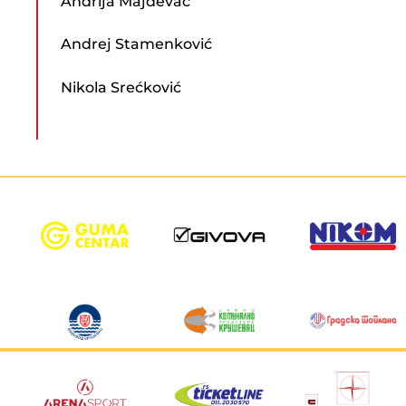
Andrija Majdevac
Andrej Stamenković
Nikola Srećković