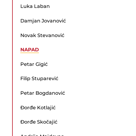
Luka Laban
Damjan Jovanović
Novak Stevanović
NAPAD
Petar Gigić
Filip Stuparević
Petar Bogdanović
Đorđe Kotlajić
Đorđe Skočajić