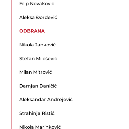
Filip Novaković
Aleksa Đorđević
ODBRANA
Nikola Janković
Stefan Milošević
Milan Mitrović
Damjan Daničić
Aleksandar Andrejević
Strahinja Ristić
Nikola Marinković