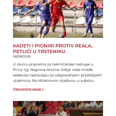
KADETI I PIONIRI PROTIV REALA,
PETLIĆI U TRSTENIKU
06/08/2026
U okviru priprema za takmičarske nastupe u
Prvoj ligi Regiona Istočne Srbije naše mlađe
selekcije nastavljaju sa odigravanjem prijateljskih
utakmica. Na Mičetovom stadionu, u subotu,
Прочитајте више »