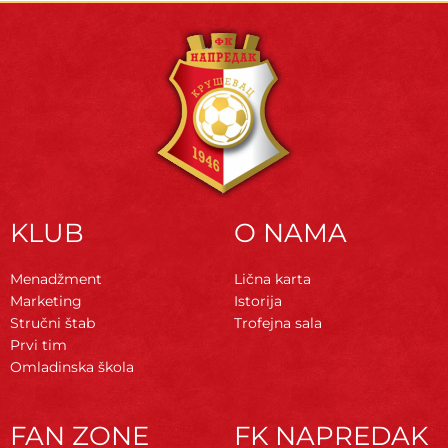
KLUB
O NAMA
Menadžment
Lična karta
Marketing
Istorija
Stručni štab
Trofejna sala
Prvi tim
Omladinska škola
FAN ZONE
FK NAPREDAK