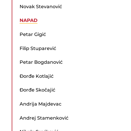
Novak Stevanović
NAPAD
Petar Gigić
Filip Stuparević
Petar Bogdanović
Đorđe Kotlajić
Đorđe Skočajić
Andrija Majdevac
Andrej Stamenković