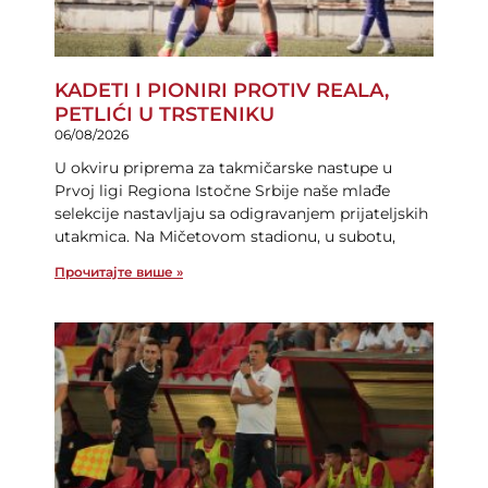
KADETI I PIONIRI PROTIV REALA,
PETLIĆI U TRSTENIKU
06/08/2026
U okviru priprema za takmičarske nastupe u
Prvoj ligi Regiona Istočne Srbije naše mlađe
selekcije nastavljaju sa odigravanjem prijateljskih
utakmica. Na Mičetovom stadionu, u subotu,
Прочитајте више »