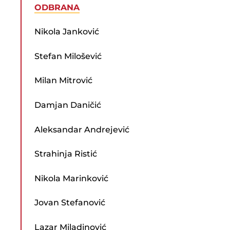
ODBRANA
Nikola Janković
Stefan Milošević
Milan Mitrović
Damjan Daničić
Aleksandar Andrejević
Strahinja Ristić
Nikola Marinković
Jovan Stefanović
Lazar Miladinović