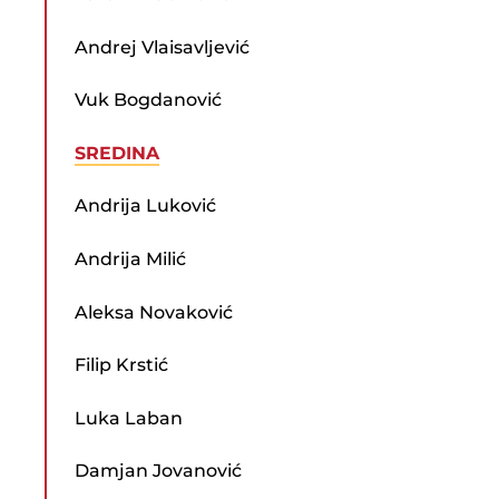
Andrej Vlaisavljević
Vuk Bogdanović
SREDINA
Andrija Luković
Andrija Milić
Aleksa Novaković
Filip Krstić
Luka Laban
Damjan Jovanović