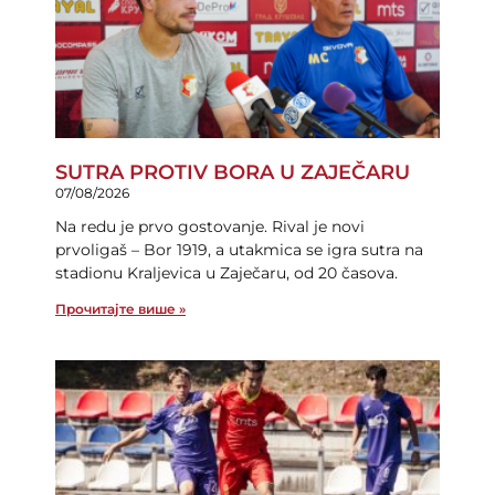
SUTRA PROTIV BORA U ZAJEČARU
07/08/2026
Na redu je prvo gostovanje. Rival je novi
prvoligaš – Bor 1919, a utakmica se igra sutra na
stadionu Kraljevica u Zaječaru, od 20 časova.
Прочитајте више »