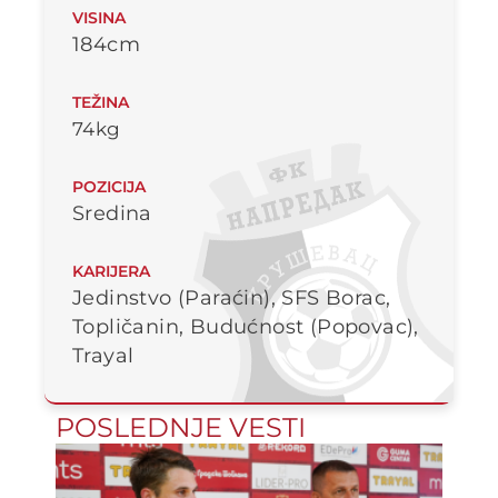
VISINA
184cm
TEŽINA
74kg
POZICIJA
Sredina
KARIJERA
Jedinstvo (Paraćin), SFS Borac,
Topličanin, Budućnost (Popovac),
Trayal
POSLEDNJE VESTI