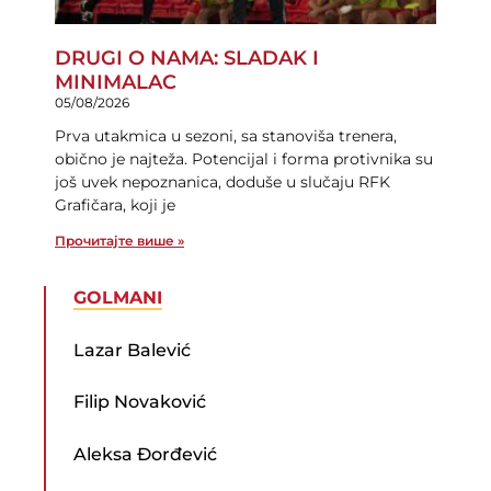
DRUGI O NAMA: SLADAK I
MINIMALAC
05/08/2026
Prva utakmica u sezoni, sa stanoviša trenera,
obično je najteža. Potencijal i forma protivnika su
još uvek nepoznanica, doduše u slučaju RFK
Grafičara, koji je
Прочитајте више »
GOLMANI
Lazar Balević
Filip Novaković
Aleksa Đorđević