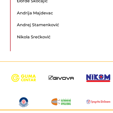
Đorđe Skočajić
Andrija Majdevac
Andrej Stamenković
Nikola Srećković