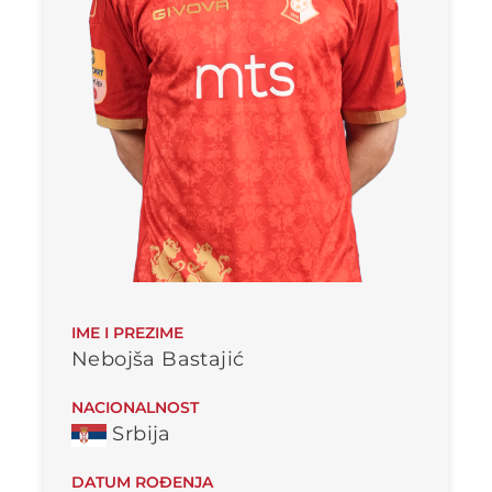
IME I PREZIME
Nebojša Bastajić
NACIONALNOST
Srbija
DATUM ROĐENJA