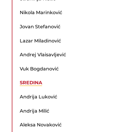
Nikola Marinković
Jovan Stefanović
Lazar Miladinović
Andrej Vlaisavljević
Vuk Bogdanović
SREDINA
Andrija Luković
Andrija Milić
Aleksa Novaković