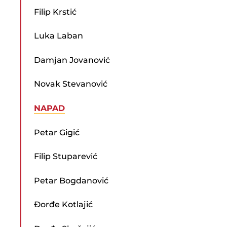
Filip Krstić
Luka Laban
Damjan Jovanović
Novak Stevanović
NAPAD
Petar Gigić
Filip Stuparević
Petar Bogdanović
Đorđe Kotlajić