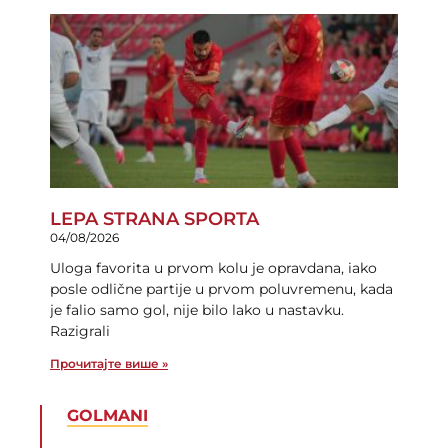
LEPA STRANA SPORTA
04/08/2026
Uloga favorita u prvom kolu je opravdana, iako
posle odlične partije u prvom poluvremenu, kada
je falio samo gol, nije bilo lako u nastavku.
Razigrali
Прочитајте више »
GOLMANI