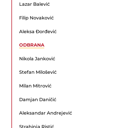
Lazar Balević
Filip Novaković
Aleksa Đorđević
ODBRANA
Nikola Janković
Stefan Milošević
Milan Mitrović
Damjan Daničić
Aleksandar Andrejević
Strahinja Ristić