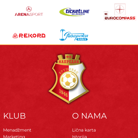
KLUB
O NAMA
Menadžment
Lična karta
Marketing
Istorija