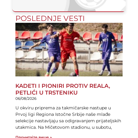
POSLEDNJE VESTI
KADETI I PIONIRI PROTIV REALA,
PETLIĆI U TRSTENIKU
06/08/2026
U okviru priprema za takmičarske nastupe u
Prvoj ligi Regiona Istočne Srbije naše mlađe
selekcije nastavljaju sa odigravanjem prijateljskih
utakmica. Na Mičetovom stadionu, u subotu,
Прочитајте више »