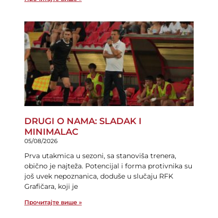
DRUGI O NAMA: SLADAK I
MINIMALAC
05/08/2026
Prva utakmica u sezoni, sa stanoviša trenera,
obično je najteža. Potencijal i forma protivnika su
još uvek nepoznanica, doduše u slučaju RFK
Grafičara, koji je
Прочитајте више »