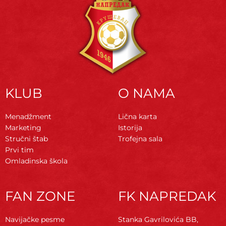
KLUB
O NAMA
Menadžment
Lična karta
Marketing
Istorija
Stručni štab
Trofejna sala
Prvi tim
Omladinska škola
FAN ZONE
FK NAPREDAK
Navijačke pesme
Stanka Gavrilovića BB,