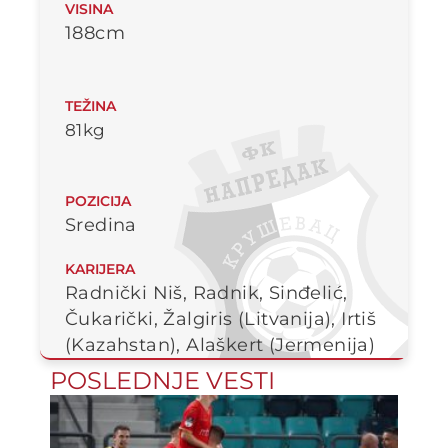
VISINA
188cm
TEŽINA
81kg
POZICIJA
Sredina
KARIJERA
Radnički Niš, Radnik, Sinđelić,
Čukarički, Žalgiris (Litvanija), Irtiš
(Kazahstan), Alaškert (Jermenija)
POSLEDNJE VESTI