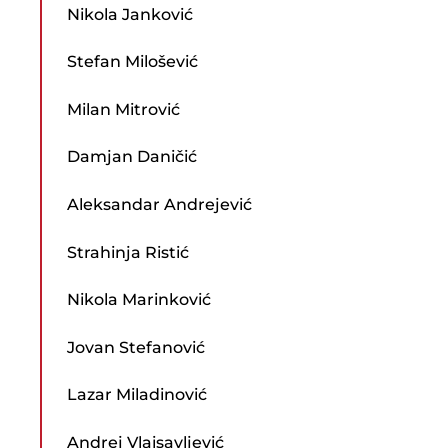
Nikola Janković
Stefan Milošević
Milan Mitrović
Damjan Daničić
Aleksandar Andrejević
Strahinja Ristić
Nikola Marinković
Jovan Stefanović
Lazar Miladinović
Andrej Vlaisavljević