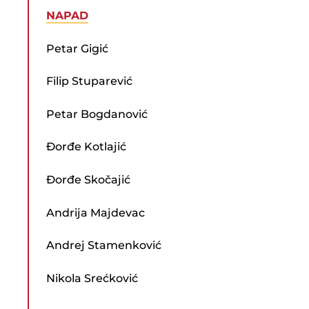
NAPAD
Petar Gigić
Filip Stuparević
Petar Bogdanović
Đorđe Kotlajić
Đorđe Skočajić
Andrija Majdevac
Andrej Stamenković
Nikola Srećković