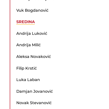
Vuk Bogdanović
SREDINA
Andrija Luković
Andrija Milić
Aleksa Novaković
Filip Krstić
Luka Laban
Damjan Jovanović
Novak Stevanović