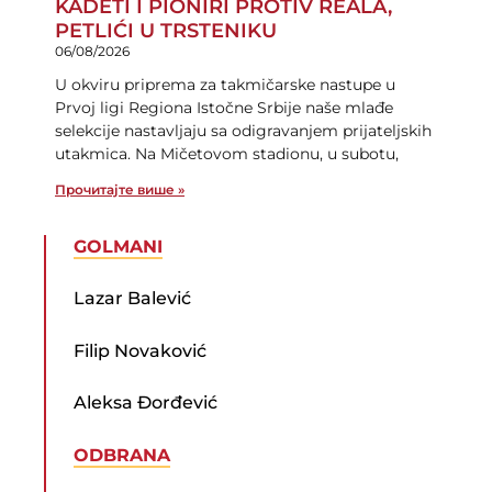
KADETI I PIONIRI PROTIV REALA,
PETLIĆI U TRSTENIKU
06/08/2026
U okviru priprema za takmičarske nastupe u
Prvoj ligi Regiona Istočne Srbije naše mlađe
selekcije nastavljaju sa odigravanjem prijateljskih
utakmica. Na Mičetovom stadionu, u subotu,
Прочитајте више »
GOLMANI
Lazar Balević
Filip Novaković
Aleksa Đorđević
ODBRANA