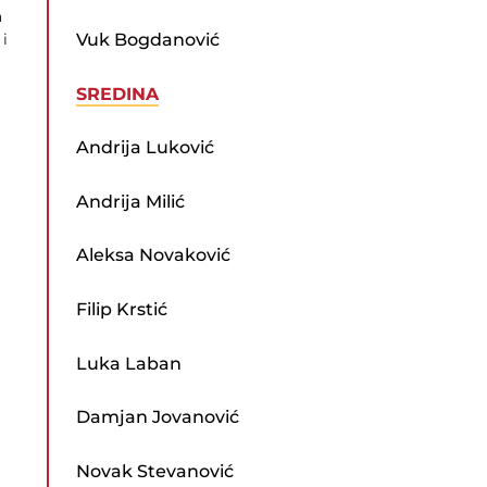
a
Vuk Bogdanović
 i
SREDINA
Andrija Luković
Andrija Milić
Aleksa Novaković
Filip Krstić
Luka Laban
Damjan Jovanović
Novak Stevanović