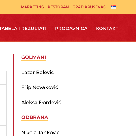
MARKETING
RESTORAN
GRAD KRUŠEVAC
TABELA I REZULTATI
PRODAVNICA
KONTAKT
GOLMANI
Lazar Balević
Filip Novaković
Aleksa Đorđević
ODBRANA
Nikola Janković