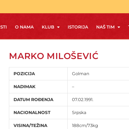
STI
O NAMA
KLUB
ISTORIJA
NAŠ TIM
MARKO MILOŠEVIĆ
POZICIJA
Golman
NADIMAK
–
DATUM ROĐENJA
07.02.1991.
NACIONALNOST
Srpska
VISINA/TEŽINA
188cm/73kg