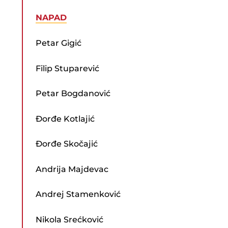
NAPAD
Petar Gigić
Filip Stuparević
Petar Bogdanović
Đorđe Kotlajić
Đorđe Skočajić
Andrija Majdevac
Andrej Stamenković
Nikola Srećković