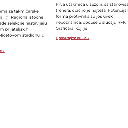
Prva utakmica u sezoni, sa stanoviš
trenera, obično je najteža. Potencijal
rema za takmičarske
forma protivnika su još uvek
j ligi Regiona Istočne
nepoznanica, doduše u slučaju RFK
ađe selekcije nastavljaju
Grafičara, koji je
m prijateljskih
Mičetovom stadionu, u
Прочитајте више »
е »