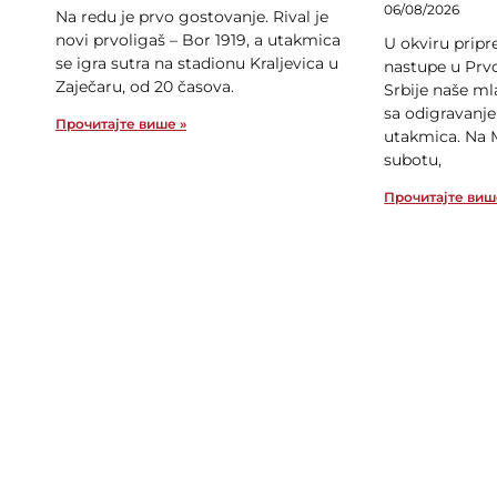
06/08/2026
Na redu je prvo gostovanje. Rival je
novi prvoligaš – Bor 1919, a utakmica
U okviru prip
se igra sutra na stadionu Kraljevica u
nastupe u Prvo
Zaječaru, od 20 časova.
Srbije naše ml
sa odigravanje
Прочитајте више »
utakmica. Na 
subotu,
Прочитајте виш