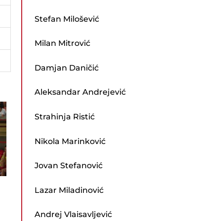
Stefan Milošević
Milan Mitrović
Damjan Daničić
Aleksandar Andrejević
Strahinja Ristić
Nikola Marinković
Jovan Stefanović
Lazar Miladinović
Andrej Vlaisavljević