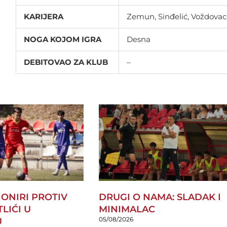
KARIJERA
Zemun, Sinđelić, Voždovac
NOGA KOJOM IGRA
Desna
DEBITOVAO ZA KLUB
–
PIONIRI PROTIV
DRUGI O NAMA: SLADAK I
TLIĆI U
MINIMALAC
05/08/2026
U