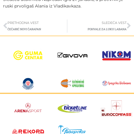
ruski prvoligaš Alania iz Vladikavkaza.
Prev
S
PRETHODNA VEST
SLEDEĆA VEST
ČEČARIĆ NOVI ČARAPAN
POHVALE ZA LUKU LABANA