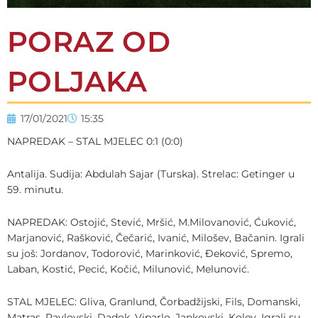
PORAZ OD
POLJAKA
17/01/2021
15:35
NAPREDAK – STAL MJELEC 0:1 (0:0)
Antalija. Sudija: Abdulah Sajar (Turska). Strelac: Getinger u
59. minutu.
NAPREDAK: Ostojić, Stević, Mršić, M.Milovanović, Ćuković,
Marjanović, Rašković, Čečarić, Ivanić, Milošev, Bačanin. Igrali
su još: Jordanov, Todorović, Marinković, Đeković, Spremo,
Laban, Kostić, Pecić, Kočić, Milunović, Melunović.
STAL MJELEC: Gliva, Granlund, Čorbadžijski, Fils, Domanski,
Matras, Pavlovski, Dadok, Viparlo, Jankovski, Kolev. Igrali su