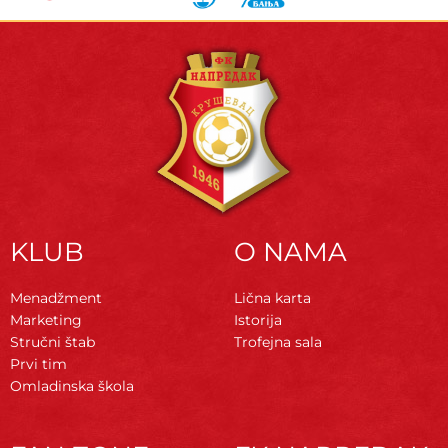
KLUB
O NAMA
Menadžment
Lična karta
Marketing
Istorija
Stručni štab
Trofejna sala
Prvi tim
Omladinska škola