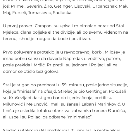
još: Primel, Severin, Žiro, Getinger, Lisovski, Urbancznak, Mak.
Maj, Forseli, Tomasievic, Sadlocka.
U prvoj proveri Čarapani su upisali minimalan poraz od Stal
Mjeleca, člana poljske elitne divizije, ali po svemu viđenom na
terenu, ishod je mogao da bude i pozitivan.
Prvo poluvreme proteklo je u ravnopravnoj borbi, Milošev je
imao dobru šansu da dovede Napredak u vođstvo, potom,
posle prekida i Mršić. Pripretili su jednom i Poljaci, ali na
odmor se otišlo bez golova.
Stal je stigao do prednosti u 59. minutu, posle jedne situacije,
koja je “mirisala” na ofsajd. Strelac je bio Gentinger. Pokušali
su Kruševljani da stignu bar do izjednačenja, pretili su
Milunović i Melunović. Imali su šanse i Laban i Marinković. U
finišu je usledila totalna ofanziva izabranika trenera Đuričića,
ali uspeli su Poljaci da odbrane “minimalac”.
Sledeću utakmicu Napredak igra 21. januara, a protivnik je