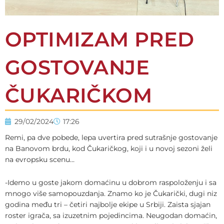
OPTIMIZAM PRED
GOSTOVANJE
ČUKARIČKOM
29/02/2024
17:26
Remi, pa dve pobede, lepa uvertira pred sutrašnje gostovanje
na Banovom brdu, kod Čukaričkog, koji i u novoj sezoni želi
na evropsku scenu…
-Idemo u goste jakom domaćinu u dobrom raspoloženju i sa
mnogo više samopouzdanja. Znamo ko je Čukarički, dugi niz
godina među tri – četiri najbolje ekipe u Srbiji. Zaista sjajan
roster igrača, sa izuzetnim pojedincima. Neugodan domaćin,