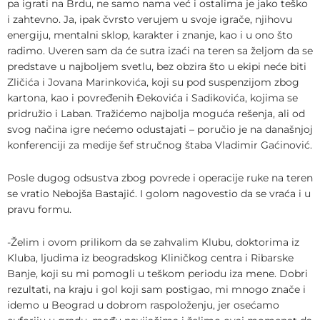
pa igrati na Brdu, ne samo nama već i ostalima je jako teško
i zahtevno. Ja, ipak čvrsto verujem u svoje igrače, njihovu
energiju, mentalni sklop, karakter i znanje, kao i u ono što
radimo. Uveren sam da će sutra izaći na teren sa željom da se
predstave u najboljem svetlu, bez obzira što u ekipi neće biti
Zličića i Jovana Marinkovića, koji su pod suspenzijom zbog
kartona, kao i povređenih Đekovića i Sadikovića, kojima se
pridružio i Laban. Tražićemo najbolja moguća rešenja, ali od
svog načina igre nećemo odustajati – poručio je na današnjoj
konferenciji za medije šef stručnog štaba Vladimir Gaćinović.
Posle dugog odsustva zbog povrede i operacije ruke na teren
se vratio Nebojša Bastajić. I golom nagovestio da se vraća i u
pravu formu.
-Želim i ovom prilikom da se zahvalim Klubu, doktorima iz
Kluba, ljudima iz beogradskog Kliničkog centra i Ribarske
Banje, koji su mi pomogli u teškom periodu iza mene. Dobri
rezultati, na kraju i gol koji sam postigao, mi mnogo znače i
idemo u Beograd u dobrom raspoloženju, jer osećamo