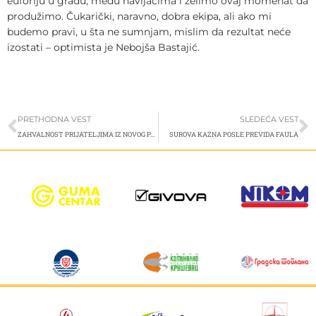
euforiju u gradu, među navijačima i želimo ovaj momenat da
produžimo. Čukarički, naravno, dobra ekipa, ali ako mi
budemo pravi, u šta ne sumnjam, mislim da rezultat neće
izostati – optimista je Nebojša Bastajić.
Prev
S
PRETHODNA VEST
SLEDEĆA VEST
ZAHVALNOST PRIJATELJIMA IZ NOVOG PAZARA
SUROVA KAZNA POSLE PREVIDA FAULA