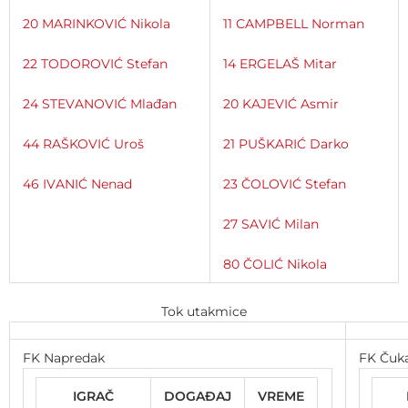
20 MARINKOVIĆ Nikola
11 CAMPBELL Norman
22 TODOROVIĆ Stefan
14 ERGELAŠ Mitar
24 STEVANOVIĆ Mlađan
20 KAJEVIĆ Asmir
44 RAŠKOVIĆ Uroš
21 PUŠKARIĆ Darko
46 IVANIĆ Nenad
23 ČOLOVIĆ Stefan
27 SAVIĆ Milan
80 ČOLIĆ Nikola
Tok utakmice
FK Napredak
FK Čuka
IGRAČ
DOGAĐAJ
VREME