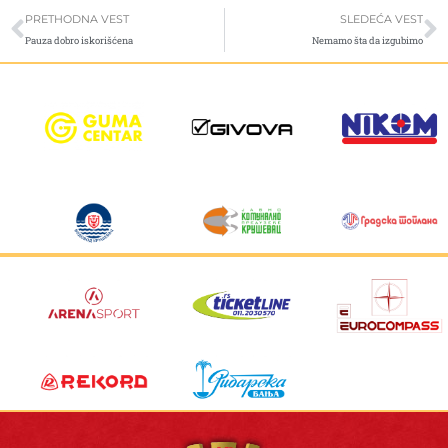
Prev
S
PRETHODNA VEST
SLEDEĆA VEST
Pauza dobro iskorišćena
Nemamo šta da izgubimo