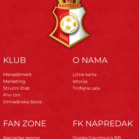
KLUB
O NAMA
Menadžment
Lična karta
Marketing
Istorija
Stručni štab
Trofejna sala
Prvi tim
Omladinska škola
FAN ZONE
FK NAPREDAK
Navijačke pesme
Stanka Gavrilovića BB,