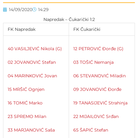
14/09/2020
14:29
Napredak – Čukarički 1:2
FK Napredak
FK Čukarički
40 VASILJEVIĆ Nikola (G)
12 PETROVIĆ Đorđe (G)
02 JOVANOVIĆ Stefan
03 TOŠIĆ Nemanja
04 MARINKOVIĆ Jovan
06 STEVANOVIĆ Miladin
15 MRŠIĆ Ognjen
09 JOVANOVIĆ Đorđe
16 TOMIĆ Marko
19 TANASIJEVIĆ Strahinja
23 SPREMO Milan
22 MIJAILOVIĆ Srđan
33 MARJANOVIĆ Saša
65 ŠAPIĆ Stefan