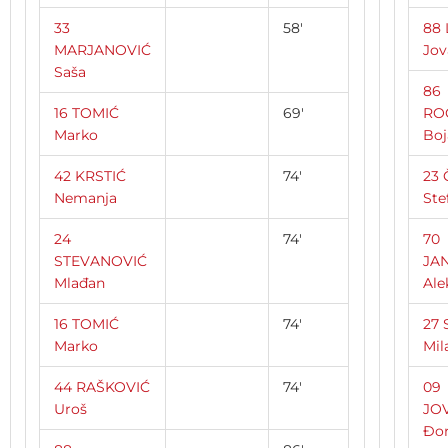
33
58′
88 
MARJANOVIĆ
Jov
Saša
86
16 TOMIĆ
69′
RO
Marko
Boj
42 KRSTIĆ
74′
23
Nemanja
Ste
24
74′
70
STEVANOVIĆ
JA
Mlađan
Ale
16 TOMIĆ
74′
27 
Marko
Mil
44 RAŠKOVIĆ
74′
09
Uroš
JO
Đo