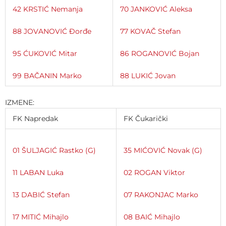
42 KRSTIĆ Nemanja
70 JANKOVIĆ Aleksa
88 JOVANOVIĆ Đorđe
77 KOVAČ Stefan
95 ĆUKOVIĆ Mitar
86 ROGANOVIĆ Bojan
99 BAČANIN Marko
88 LUKIĆ Jovan
IZMENE:
FK Napredak
FK Čukarički
01 ŠULJAGIĆ Rastko (G)
35 MIĆOVIĆ Novak (G)
11 LABAN Luka
02 ROGAN Viktor
13 DABIĆ Stefan
07 RAKONJAC Marko
17 MITIĆ Mihajlo
08 BAIĆ Mihajlo