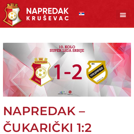
Pređi
na
sadržaj
NAPREDAK –
ČUKARIČKI 1:2