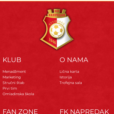
KLUB
O NAMA
Menadžment
Lična karta
Marketing
Istorija
Stručni štab
Trofejna sala
Prvi tim
Omladinska škola
FAN ZONE
FK NAPREDAK