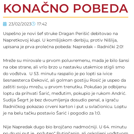
KONAČNO POBEDA
23/02/2023
17:42
Uspešno je novi šef struke Dragan Perišić debitovao na
Napretkovoj klupi. U komšijskom derbiju, protiv Nišlija,
upisana je prva prolećna pobeda: Napredak – Radnički 2:0!
Mreže su mirovale u prvom poluvremenu, mada je bilo šansi
na obe strane, ali vrlo brzo u nastavku utakmice stigli smo
do vođstva. U 53. minutu raspalio je po lopti sa ivice
šesnaesterca Đeković, ali golman gostiju Rosić je uspeo da
zaštiti svoju mrežu, u prvom trenutku. Pokušao je odbijenu
loptu da prihvati Šarić, međutim, pokupio je rukom Andrić.
Sudija Šegrt je bez dvoumljenja dosudio penal, a igraču
Radničkog pokazao crveni karton i put u svlačionicu. Loptu
je na belu tačku postavio Šarić i pogodio za 1:0.
Nije Napredak dugo bio brojčano nadmoćniji. U 64. minutu
po drugi put je „požuteo“ Putinčanin, ali oskoljeni vođstvom