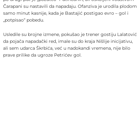
Čarapani su nastavili da napadaju. Ofanziva je urodila plodom
samo minut kasnije, kada je Bastajić postigao evro – gol i
„potpisao“ pobedu.
Usledile su brojne izmene, pokušao je trener gostiju Lalatović
da pojača napadački red, imale su do kraja Nišlije inicijativu,
ali sem udarca Škrbića, već u nadokandi vremena, nije bilo
prave prilike da ugroze Petrićev gol.