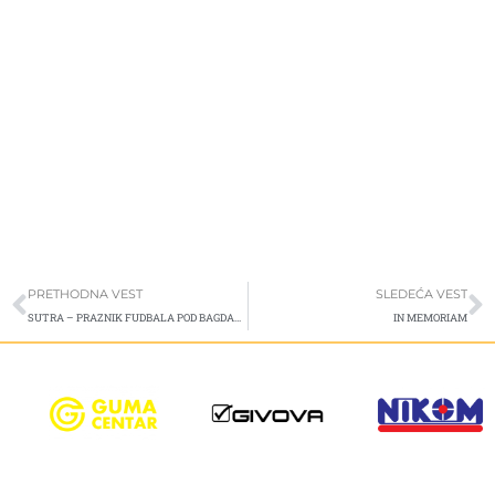
Prev
S
PRETHODNA VEST
SLEDEĆA VEST
SUTRA – PRAZNIK FUDBALA POD BAGDALOM
IN MEMORIAM