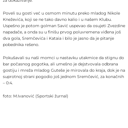
za dokazivanje.
Poveli su gosti već u osmom minutu preko mladog Nikole
Kneževića, koji se ne tako davno kalio i u našem Klubu.
Uspešno je potom golman Savić uspevao da osujeti Zvezdine
napadače, a onda su u finišu prvog poluvremena viđena još
dva gola, Sremčevića i Kataia i bilo je jasno da je pitanje
pobednika rešeno.
Pokušavali su naši momci u nastavku utakmice da stignu do
bar počasnog pogotka, ali umešno je dejstvovala odbrana
gostiju i mreža mladog Guteše je mirovala do kraja, dok je na
suprotnoj strani pogodio još jednom Sremčević, za konačnih
– 0:4.
foto: M.Ivanović (Sportski žurnal)