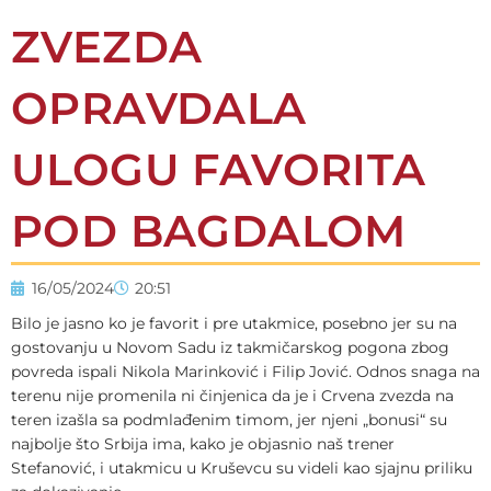
ZVEZDA
OPRAVDALA
ULOGU FAVORITA
POD BAGDALOM
16/05/2024
20:51
Bilo je jasno ko je favorit i pre utakmice, posebno jer su na
gostovanju u Novom Sadu iz takmičarskog pogona zbog
povreda ispali Nikola Marinković i Filip Jović. Odnos snaga na
terenu nije promenila ni činjenica da je i Crvena zvezda na
teren izašla sa podmlađenim timom, jer njeni „bonusi“ su
najbolje što Srbija ima, kako je objasnio naš trener
Stefanović, i utakmicu u Kruševcu su videli kao sjajnu priliku