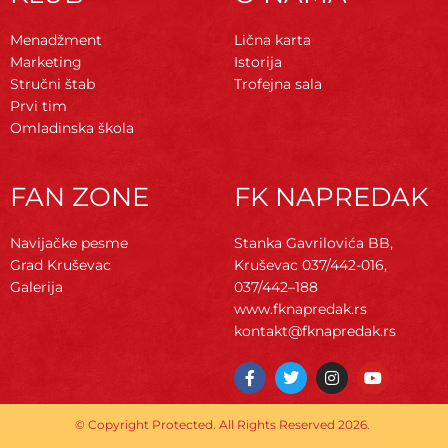
Menadžment
Lična karta
Marketing
Istorija
Stručni štab
Trofejna sala
Prvi tim
Omladinska škola
FAN ZONE
FK NAPREDAK
Navijačke pesme
Stanka Gavrilovića BB,
Grad Kruševac
Kruševac
037/442-016,
Galerija
037/442–188
www.fknapredak.rs
kontakt@fknapredak.rs
F
T
I
Y
a
w
n
o
c
i
s
u
e
t
t
t
© Copyright Protected. All Rights Reserved 2026.
b
t
a
u