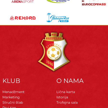
KLUB
O NAMA
Menadžment
Lična karta
Marketing
Istorija
Stručni štab
Trofejna sala
Prvi tim