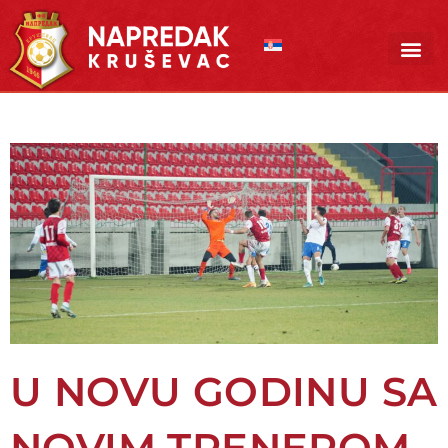
Pređi
na
sadržaj
U NOVU GODINU SA
NOVIM TRENEROM