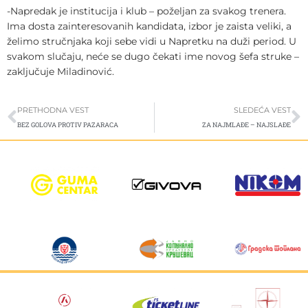
-Napredak je institucija i klub – poželjan za svakog trenera.
Ima dosta zainteresovanih kandidata, izbor je zaista veliki, a
želimo stručnjaka koji sebe vidi u Napretku na duži period. U
svakom slučaju, neće se dugo čekati ime novog šefa struke –
zaključuje Miladinović.
Prev
S
PRETHODNA VEST
SLEDEĆA VEST
BEZ GOLOVA PROTIV PAZARACA
ZA NAJMLAĐE – NAJSLAĐE