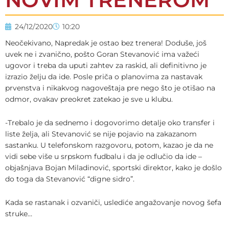
24/12/2020
10:20
Neočekivano, Napredak je ostao bez trenera! Doduše, još
uvek ne i zvanično, pošto Goran Stevanović ima važeći
ugovor i treba da uputi zahtev za raskid, ali definitivno je
izrazio želju da ide. Posle priča o planovima za nastavak
prvenstva i nikakvog nagoveštaja pre nego što je otišao na
odmor, ovakav preokret zatekao je sve u klubu.
-Trebalo je da sednemo i dogovorimo detalje oko transfer i
liste želja, ali Stevanović se nije pojavio na zakazanom
sastanku. U telefonskom razgovoru, potom, kazao je da ne
vidi sebe više u srpskom fudbalu i da je odlučio da ide –
objašnjava Bojan Miladinović, sportski direktor, kako je došlo
do toga da Stevanović “digne sidro”.
Kada se rastanak i ozvaniči, uslediće angažovanje novog šefa
struke…