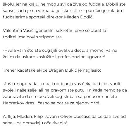
školu, jer na kraju, ne mogu svi da žive od fudbala. Dobili ste
šansu, sada je na vama da je iskoristite – poručio je mladim
fudbalerima sportski direktor Mladen Dodić.
Valentina Vasić, generalni sekretar, prvo se obratila
roditeljima novih stipendista:
-Hvala vam što ste odgajili ovakvu decu, a momci vama
želim da uskoro zaslužite i profesionalne ugovore!
Trener kadetske ekipe Dragan Đukić je naglasio:
-Još mnogo rada, truda i odricanja vas čeka da bi ostvarili
svoje i naše želje, ali na pravom ste putu. I nikada nemojte da
zaboravite da ste deo velikog kluba i sa ponosom nosite
Napretkov dres i časno se borite za njegov grb!
A, Ilija, Mladen, Filip, Jovan i Oliver obećaše da će dati sve od
sebe – da opravdaju očekivanja!