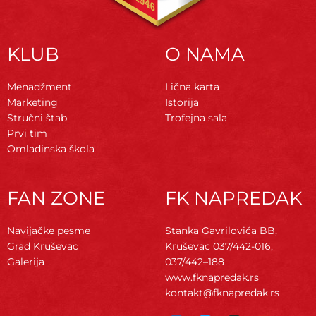
KLUB
O NAMA
Menadžment
Lična karta
Marketing
Istorija
Stručni štab
Trofejna sala
Prvi tim
Omladinska škola
FAN ZONE
FK NAPREDAK
Navijačke pesme
Stanka Gavrilovića BB,
Grad Kruševac
Kruševac
037/442-016,
Galerija
037/442–188
www.fknapredak.rs
kontakt@fknapredak.rs