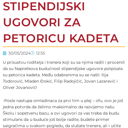
STIPENDIJSKI
UGOVORI ZA
PETORICU KADETA
30/05/2024
12:55
U prisustvu roditelja i trenera koji su sa njima radili i procenili
da su Napretkova budućnost stipendijske ugovore potpisala
su petorica kadeta. Među odabranima su se našli: Ilija
Todorović, Mladen Đokić, Filip Radojičić, Jovan Lazarević i
Oliver Jovanović!
-Posle nastupa omladinaca za prvi tim u plej – ofu, ovo je još
jedna potvrda da želimo maksimalno da razvijemo našu
Školu i sopstvenu bazu, a ovi ugovori za vas treba da budu
stimulans da u buduće još bolje radite, budete primer
saigračima u svakom pogledu, da slušate trenere, ali i učite