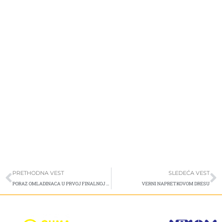
Prev
S
PRETHODNA VEST
SLEDEĆA VEST
PORAZ OMLADINACA U PRVOJ FINALNOJ UTAKMICI
VERNI NAPRETKOVOM DRESU