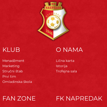
KLUB
O NAMA
Menadžment
Lična karta
Marketing
Istorija
Stručni štab
Trofejna sala
Prvi tim
Omladinska škola
FAN ZONE
FK NAPREDAK