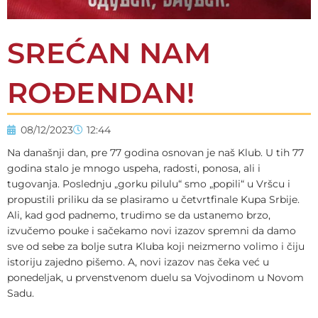
SREĆAN NAM
ROĐENDAN!
08/12/2023
12:44
Na današnji dan, pre 77 godina osnovan je naš Klub. U tih 77
godina stalo je mnogo uspeha, radosti, ponosa, ali i
tugovanja. Poslednju „gorku pilulu“ smo „popili“ u Vršcu i
propustili priliku da se plasiramo u četvrtfinale Kupa Srbije.
Ali, kad god padnemo, trudimo se da ustanemo brzo,
izvučemo pouke i sačekamo novi izazov spremni da damo
sve od sebe za bolje sutra Kluba koji neizmerno volimo i čiju
istoriju zajedno pišemo. A, novi izazov nas čeka već u
ponedeljak, u prvenstvenom duelu sa Vojvodinom u Novom
Sadu.