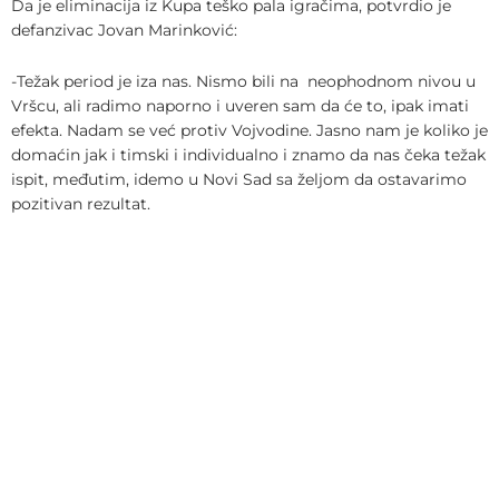
Da je eliminacija iz Kupa teško pala igračima, potvrdio je
defanzivac Jovan Marinković:
-Težak period je iza nas. Nismo bili na neophodnom nivou u
Vršcu, ali radimo naporno i uveren sam da će to, ipak imati
efekta. Nadam se već protiv Vojvodine. Jasno nam je koliko je
domaćin jak i timski i individualno i znamo da nas čeka težak
ispit, međutim, idemo u Novi Sad sa željom da ostavarimo
pozitivan rezultat.