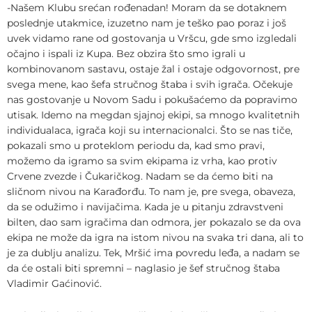
-Našem Klubu srećan rođenadan! Moram da se dotaknem
poslednje utakmice, izuzetno nam je teško pao poraz i još
uvek vidamo rane od gostovanja u Vršcu, gde smo izgledali
očajno i ispali iz Kupa. Bez obzira što smo igrali u
kombinovanom sastavu, ostaje žal i ostaje odgovornost, pre
svega mene, kao šefa stručnog štaba i svih igrača. Očekuje
nas gostovanje u Novom Sadu i pokušaćemo da popravimo
utisak. Idemo na megdan sjajnoj ekipi, sa mnogo kvalitetnih
individualaca, igrača koji su internacionalci. Što se nas tiče,
pokazali smo u proteklom periodu da, kad smo pravi,
možemo da igramo sa svim ekipama iz vrha, kao protiv
Crvene zvezde i Čukaričkog. Nadam se da ćemo biti na
sličnom nivou na Karađorđu. To nam je, pre svega, obaveza,
da se odužimo i navijačima. Kada je u pitanju zdravstveni
bilten, dao sam igračima dan odmora, jer pokazalo se da ova
ekipa ne može da igra na istom nivou na svaka tri dana, ali to
je za dublju analizu. Tek, Mršić ima povredu leđa, a nadam se
da će ostali biti spremni – naglasio je šef stručnog štaba
Vladimir Gaćinović.