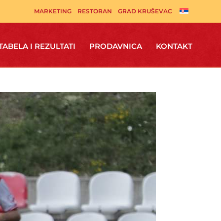
MARKETING
RESTORAN
GRAD KRUŠEVAC
TABELA I REZULTATI
PRODAVNICA
KONTAKT