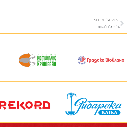
S
SLEDEĆA VEST
BEZ ČEČARIĆA