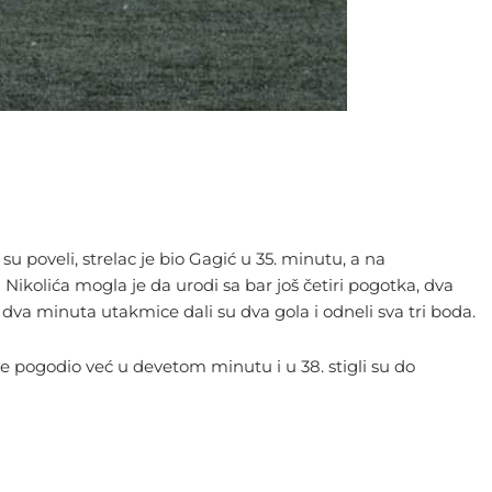
u poveli, strelac je bio Gagić u 35. minutu, a na
Nikolića mogla je da urodi sa bar još četiri pogotka, dva
dva minuta utakmice dali su dva gola i odneli sva tri boda.
ć je pogodio već u devetom minutu i u 38. stigli su do