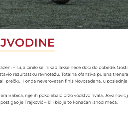
OJVODINE
 – 1:3, a činilo se, nikad lakše neće doći do pobede. Gosti s
tavio rezultatsku ravnotežu. Totalna ofanziva pulena trenera 
li prečku. I onda neverovatan finiš Novosađana, u poslednja 
renera Babića, nije ih pokolebalo brzo vođstvo rivala, Jovanovi
ostigao je Trajković – 1:1 i bio je to konačan ishod meča.