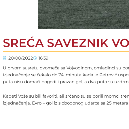
SREĆA SAVEZNIK V
20/08/2022
16:39
U prvom susretu dvomeča sa Vojvodinom, omladinci su poraženi
izjednačenje se čekalo do 74. minuta kada je Petrović uspos
puta nisu domaći pogodili prazan gol, a dva puta su uzdrma
Kadeti Voše su bili favoriti, ali srčano su se borili momci t
izjednačenja. Evro – gol iz slobodonog udarca sa 25 metara p