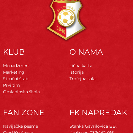
KLUB
O NAMA
Menadžment
Lična karta
Marketing
Istorija
Stručni štab
Trofejna sala
Prvi tim
Omladinska škola
FAN ZONE
FK NAPREDAK
Navijačke pesme
Stanka Gavrilovića BB,
Grad Kruševac
Kruševac
037/442-016,