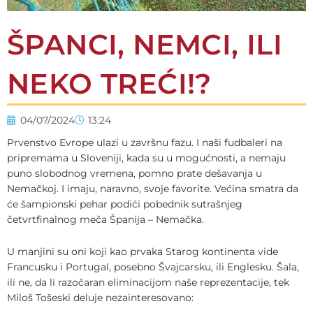
ŠPANCI, NEMCI, ILI
NEKO TREĆI!?
04/07/2024
13:24
Prvenstvo Evrope ulazi u završnu fazu. I naši fudbaleri na
pripremama u Sloveniji, kada su u mogućnosti, a nemaju
puno slobodnog vremena, pomno prate dešavanja u
Nemačkoj. I imaju, naravno, svoje favorite. Većina smatra da
će šampionski pehar podići pobednik sutrašnjeg
četvrtfinalnog meča Španija – Nemačka.
U manjini su oni koji kao prvaka Starog kontinenta vide
Francusku i Portugal, posebno Švajcarsku, ili Englesku. Šala,
ili ne, da li razočaran eliminacijom naše reprezentacije, tek
Miloš Tošeski deluje nezainteresovano: