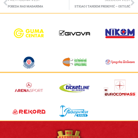
POBEDA NAD MAĐARIMA
STIGAO I TANDEM PREKOVIĆ – OSTOJIĆ