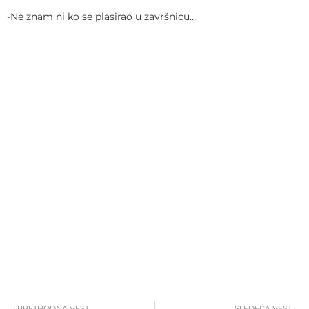
-Ne znam ni ko se plasirao u završnicu…
Prev
S
PRETHODNA VEST
SLEDEĆA VEST