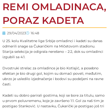
REMI OMLADINACA,
PORAZ KADETA
29/04/2023
16:48
U 25. kolu Kvalitetne lige Srbije omladinci i kadeti su danas
odmerili snage sa Čukaričkim na Mičetovom stadionu.
Starija selekcija je odigrala nerešeno – 2:2, dok su omladinci
izgubili sa 4:1.
Dvostruki strelac za omladince je bio Kotlajić, a posebno
efektan je bio drugi gol, kojim su domaći poveli, međutim,
ubrzo je usledilo izjednačenje i bodovi su podeljeni na ravne
časti.
Kadeti su dobro parirali gostima, koji se bore za titulu, samo
u prvom poluvremenu, koje je završeno 1:1. Gol za naš tim je
postigao Stanković. U nastavku, Čukarički je postigao još tri