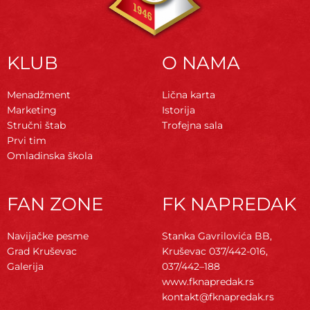
KLUB
O NAMA
Menadžment
Lična karta
Marketing
Istorija
Stručni štab
Trofejna sala
Prvi tim
Omladinska škola
FAN ZONE
FK NAPREDAK
Navijačke pesme
Stanka Gavrilovića BB,
Grad Kruševac
Kruševac
037/442-016,
Galerija
037/442–188
www.fknapredak.rs
kontakt@fknapredak.rs