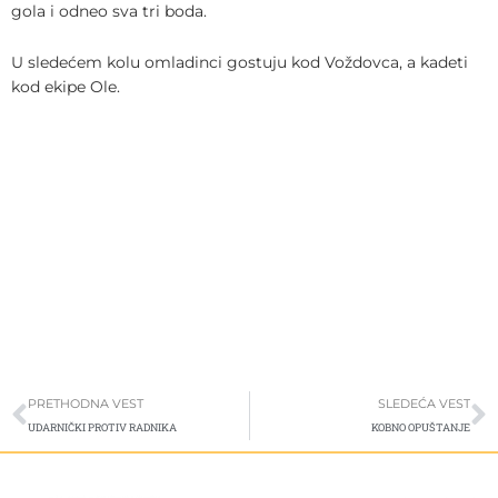
gola i odneo sva tri boda.
U sledećem kolu omladinci gostuju kod Voždovca, a kadeti
kod ekipe Ole.
Prev
S
PRETHODNA VEST
SLEDEĆA VEST
UDARNIČKI PROTIV RADNIKA
KOBNO OPUŠTANJE