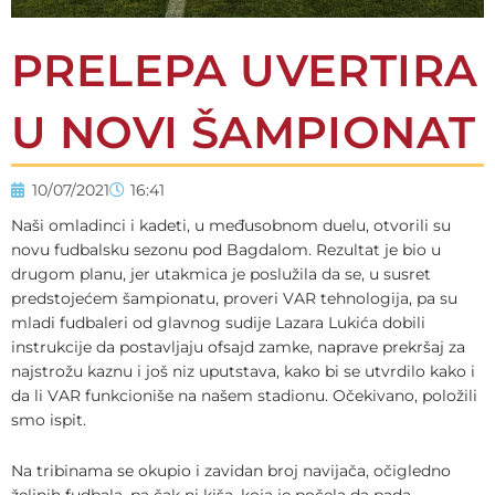
PRELEPA UVERTIRA
U NOVI ŠAMPIONAT
10/07/2021
16:41
Naši omladinci i kadeti, u međusobnom duelu, otvorili su
novu fudbalsku sezonu pod Bagdalom. Rezultat je bio u
drugom planu, jer utakmica je poslužila da se, u susret
predstojećem šampionatu, proveri VAR tehnologija, pa su
mladi fudbaleri od glavnog sudije Lazara Lukića dobili
instrukcije da postavljaju ofsajd zamke, naprave prekršaj za
najstrožu kaznu i još niz uputstava, kako bi se utvrdilo kako i
da li VAR funkcioniše na našem stadionu. Očekivano, položili
smo ispit.
Na tribinama se okupio i zavidan broj navijača, očigledno
željnih fudbala, pa čak ni kiša, koja je počela da pada