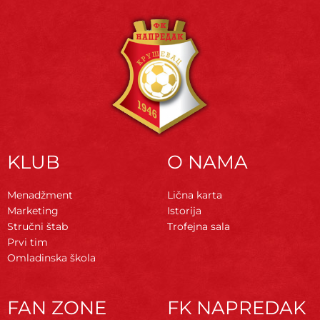
KLUB
O NAMA
Menadžment
Lična karta
Marketing
Istorija
Stručni štab
Trofejna sala
Prvi tim
Omladinska škola
FAN ZONE
FK NAPREDAK