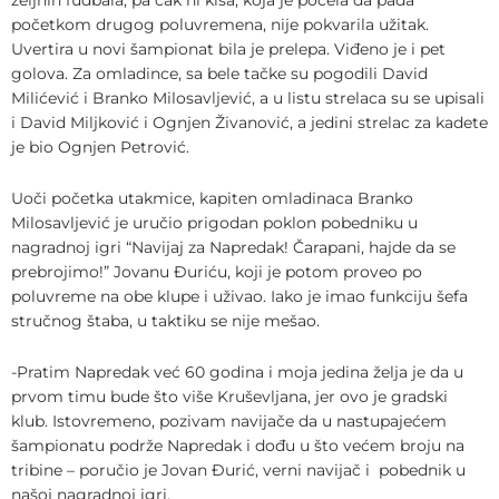
početkom drugog poluvremena, nije pokvarila užitak.
Uvertira u novi šampionat bila je prelepa. Viđeno je i pet
golova. Za omladince, sa bele tačke su pogodili David
Milićević i Branko Milosavljević, a u listu strelaca su se upisali
i David Miljković i Ognjen Živanović, a jedini strelac za kadete
je bio Ognjen Petrović.
Uoči početka utakmice, kapiten omladinaca Branko
Milosavljević je uručio prigodan poklon pobedniku u
nagradnoj igri “Navijaj za Napredak! Čarapani, hajde da se
prebrojimo!” Jovanu Đuriću, koji je potom proveo po
poluvreme na obe klupe i uživao. Iako je imao funkciju šefa
stručnog štaba, u taktiku se nije mešao.
-Pratim Napredak već 60 godina i moja jedina želja je da u
prvom timu bude što više Kruševljana, jer ovo je gradski
klub. Istovremeno, pozivam navijače da u nastupajećem
šampionatu podrže Napredak i dođu u što većem broju na
tribine – poručio je Jovan Đurić, verni navijač i pobednik u
našoj nagradnoj igri.