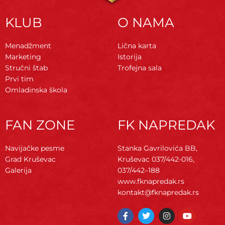
KLUB
O NAMA
Menadžment
Lična karta
Marketing
Istorija
Stručni štab
Trofejna sala
Prvi tim
Omladinska škola
FAN ZONE
FK NAPREDAK
Navijačke pesme
Stanka Gavrilovića BB,
Grad Kruševac
Kruševac
037/442-016,
Galerija
037/442–188
www.fknapredak.rs
kontakt@fknapredak.rs
F
T
I
Y
a
w
n
o