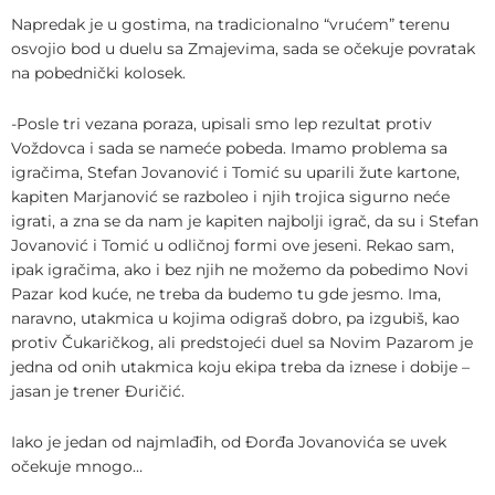
Napredak je u gostima, na tradicionalno “vrućem” terenu
osvojio bod u duelu sa Zmajevima, sada se očekuje povratak
na pobednički kolosek.
-Posle tri vezana poraza, upisali smo lep rezultat protiv
Voždovca i sada se nameće pobeda. Imamo problema sa
igračima, Stefan Jovanović i Tomić su uparili žute kartone,
kapiten Marjanović se razboleo i njih trojica sigurno neće
igrati, a zna se da nam je kapiten najbolji igrač, da su i Stefan
Jovanović i Tomić u odličnoj formi ove jeseni. Rekao sam,
ipak igračima, ako i bez njih ne možemo da pobedimo Novi
Pazar kod kuće, ne treba da budemo tu gde jesmo. Ima,
naravno, utakmica u kojima odigraš dobro, pa izgubiš, kao
protiv Čukaričkog, ali predstojeći duel sa Novim Pazarom je
jedna od onih utakmica koju ekipa treba da iznese i dobije –
jasan je trener Đuričić.
Iako je jedan od najmlađih, od Đorđa Jovanovića se uvek
očekuje mnogo…