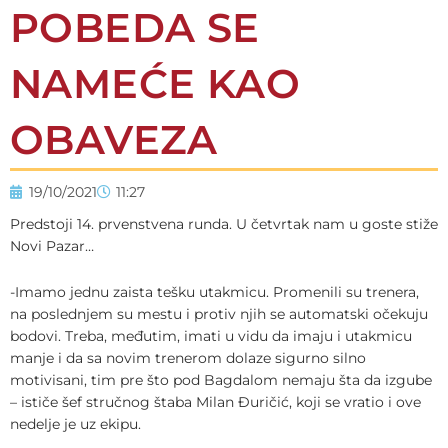
POBEDA SE
NAMEĆE KAO
OBAVEZA
19/10/2021
11:27
Predstoji 14. prvenstvena runda. U četvrtak nam u goste stiže
Novi Pazar…
-Imamo jednu zaista tešku utakmicu. Promenili su trenera,
na poslednjem su mestu i protiv njih se automatski očekuju
bodovi. Treba, međutim, imati u vidu da imaju i utakmicu
manje i da sa novim trenerom dolaze sigurno silno
motivisani, tim pre što pod Bagdalom nemaju šta da izgube
– ističe šef stručnog štaba Milan Đuričić, koji se vratio i ove
nedelje je uz ekipu.