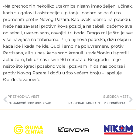
-Na prethodnih nekoliko utakmica nisam imao željeni učinak,
kada su golovi i asistencije u pitanju, nadam se da ću to
promeniti protiv Novog Pazara. Kao uvek, idemo na pobedu.
Neće nas zavarati protivnikova pozicija na tabeli, daćemo sve
od sebe i, uveren sam, osvojiti tri boda. Drago mi je što je sve
više navijača na tribinama. Prija njihova podrška, dižu ekipu i
kada ide i kada ne ide. Gubili smo na poluvremenu protiv
Partizana, ali su nas, kada smo krenuli u svlačionicu ispratili
aplauzom, bili uz nas i svih 90 minuta u Beogradu. To je
nešto što igrači posebno vole i pozivam ih da nas podrže i
protiv Novog Pazara i dođu u što većem broju – apeluje
Đorđe Jovanović.
Prev
S
PRETHODNA VEST
SLEDEĆA VEST
STOJANOVIĆ DOBRO DIRIGOVAO
NAPREDAK I MOZZART – POBEDNIČKI TANDEM