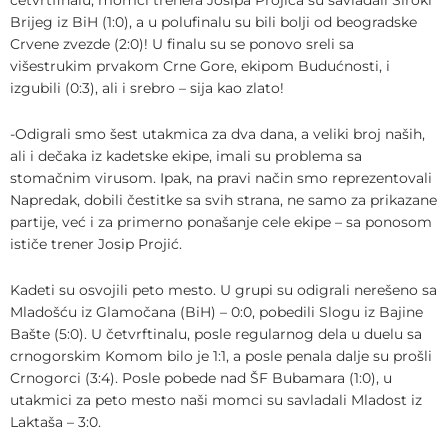
Brijeg iz BiH (1:0), a u polufinalu su bili bolji od beogradske
Crvene zvezde (2:0)! U finalu su se ponovo sreli sa
višestrukim prvakom Crne Gore, ekipom Budućnosti, i
izgubili (0:3), ali i srebro – sija kao zlato!
-Odigrali smo šest utakmica za dva dana, a veliki broj naših,
ali i dečaka iz kadetske ekipe, imali su problema sa
stomačnim virusom. Ipak, na pravi način smo reprezentovali
Napredak, dobili čestitke sa svih strana, ne samo za prikazane
partije, već i za primerno ponašanje cele ekipe – sa ponosom
ističe trener Josip Projić.
Kadeti su osvojili peto mesto. U grupi su odigrali nerešeno sa
Mladošću iz Glamočana (BiH) – 0:0, pobedili Slogu iz Bajine
Bašte (5:0). U četvrftinalu, posle regularnog dela u duelu sa
crnogorskim Komom bilo je 1:1, a posle penala dalje su prošli
Crnogorci (3:4). Posle pobede nad ŠF Bubamara (1:0), u
utakmici za peto mesto naši momci su savladali Mladost iz
Laktaša – 3:0.