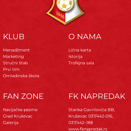
KLUB
O NAMA
Menadžment
Lična karta
Marketing
Istorija
Stručni štab
Trofejna sala
Prvi tim
Omladinska škola
FAN ZONE
FK NAPREDAK
Navijačke pesme
Stanka Gavrilovića BB,
Grad Kruševac
Kruševac
037/442-016,
Galerija
037/442–188
www.fknapredak.rs