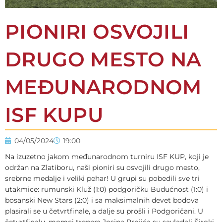
PIONIRI OSVOJILI
DRUGO MESTO NA
MEĐUNARODNOM
ISF KUPU
04/05/2024
19:00
Na izuzetno jakom međunarodnom turniru ISF KUP, koji je
održan na Zlatiboru, naši pioniri su osvojili drugo mesto,
srebrne medalje i veliki pehar! U grupi su pobedili sve tri
utakmice: rumunski Kluž (1:0) podgoričku Budućnost (1:0) i
bosanski New Stars (2:0) i sa maksimalnih devet bodova
plasirali se u četvrtfinale, a dalje su prošli i Podgoričani. U
četvrtfinalu, momci trenera Josipa Projića su savladali Široki