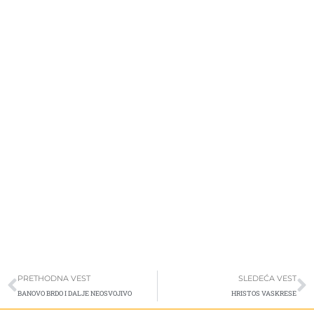
Prev
S
PRETHODNA VEST
SLEDEĆA VEST
BANOVO BRDO I DALJE NEOSVOJIVO
HRISTOS VASKRESE