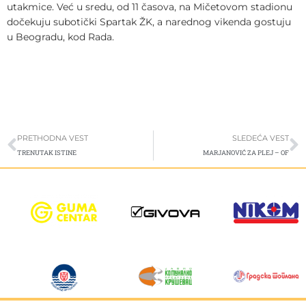
utakmice. Već u sredu, od 11 časova, na Mičetovom stadionu
dočekuju subotički Spartak ŽK, a narednog vikenda gostuju
u Beogradu, kod Rada.
Prev
S
PRETHODNA VEST
SLEDEĆA VEST
TRENUTAK ISTINE
MARJANOVIĆ ZA PLEJ – OF