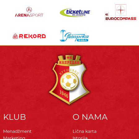
KLUB
O NAMA
Menadžment
Lična karta
Marketing
Istorija