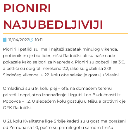
PIONIRI
NAJUBEDLJIVIJI
11/04/2022
10:11
Pioniri i petlići su imali najteži zadatak minulog vikenda,
protivnik im je bio lider, niški Radnički, ali su naše nade
pokazale kako se bori za Napredak. Pioniri su pobedili sa 3:0,
a petlići su odigrali nerešeno 2:2, iako su gubili sa 2:0!
Sledećeg vikenda, u 22. kolu obe selekcije gostuju Vlasini.
Omladinci su u 9. kolu plej – ofa, na domaćem terenu
priredili neprijatno iznenađenje i izgubili od Budućnosti iz
Popovca – 1:2. U sledećem kolu gostuju u Nišu, a protivnik je
OFK Radnički.
U 21. kolu Kvalitetne lige Srbije kadeti su u gostima poraženi
od Zemuna sa 1:0, pošto su primili gol u samom finišu