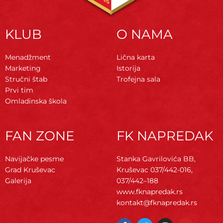
KLUB
O NAMA
Menadžment
Lična karta
Marketing
Istorija
Stručni štab
Trofejna sala
Prvi tim
Omladinska škola
FAN ZONE
FK NAPREDAK
Navijačke pesme
Stanka Gavrilovića BB,
Grad Kruševac
Kruševac
037/442-016,
Galerija
037/442–188
www.fknapredak.rs
kontakt@fknapredak.rs
F
T
I
Y