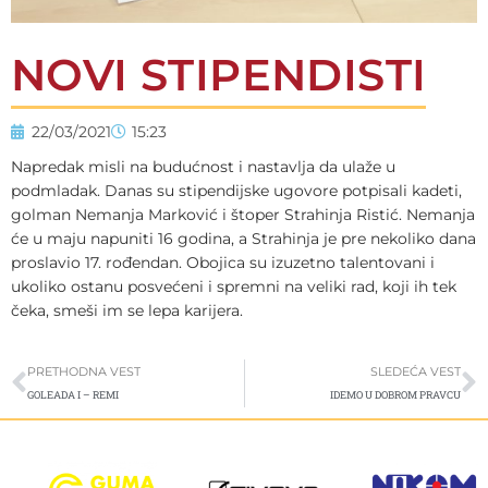
NOVI STIPENDISTI
22/03/2021
15:23
Napredak misli na budućnost i nastavlja da ulaže u
podmladak. Danas su stipendijske ugovore potpisali kadeti,
golman Nemanja Marković i štoper Strahinja Ristić. Nemanja
će u maju napuniti 16 godina, a Strahinja je pre nekoliko dana
proslavio 17. rođendan. Obojica su izuzetno talentovani i
ukoliko ostanu posvećeni i spremni na veliki rad, koji ih tek
čeka, smeši im se lepa karijera.
Prev
S
PRETHODNA VEST
SLEDEĆA VEST
GOLEADA I – REMI
IDEMO U DOBROM PRAVCU