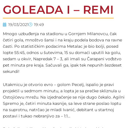
GOLEADA I – REMI
19/03/2021
19:49
Mnogo uzbuđenja na stadionu u Gornjem Milanovcu, čak
četiri gola, mnoštvo šansi i na kraju podela bodova na ravne
časti. Po statističkim podacima Metalac je bio bolji, posed
lopte 55:45, odnos u šutevima, 15 su domaći uputili ka golu,
sedam u okvir, Napredak 7 – 3, ali imali su Čarapani vođstvo
pet minuta pre kraja. Sačuvali ga, ipak tek nepunih šezdeset
sekundi!
Utakmicu je otvorio evro – golom Pecelj, ispalio je pravi
projektil u sedmom minutu, a lopta je sa prečke skliznula u
Ostojićevu mrežu. Na izjednačenje se nije dugo čekalo. Agilni
Spremo je, četiri minuta kasnije, sa leve strane poslao loptu
na suprotnu, natrčao je mladi Ivanić, debitant u startnoj
postavi i tukao nebranjivo za – 1:1…