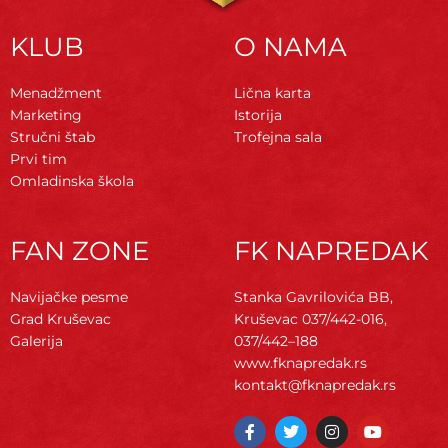
KLUB
O NAMA
Menadžment
Lična karta
Marketing
Istorija
Stručni štab
Trofejna sala
Prvi tim
Omladinska škola
FAN ZONE
FK NAPREDAK
Navijačke pesme
Stanka Gavrilovića BB,
Grad Kruševac
Kruševac
037/442-016,
Galerija
037/442–188
www.fknapredak.rs
kontakt@fknapredak.rs
F
T
I
Y
a
w
n
o