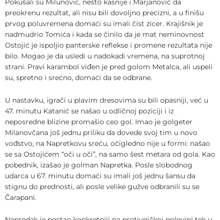
Pokušali su Milunović, nešto kasnije i Marjanović da
preokrenu rezultat, ali nisu bili dovoljno precizni, a u finišu
prvog poluvremena domaći su imali čist zicer. Krajišnik je
nadmudrio Tomića i kada se činilo da je mat neminovnost
Ostojić je ispoljio panterske reflekse i promene rezultata nije
bilo. Mogao je da usledi u nadokadi vremena, na suprotnoj
strani. Pravi karambol viđen je pred golom Metalca, ali uspeli
su, spretno i srećno, domaći da se odbrane.
U nastavku, igrači u plavim dresovima su bili opasniji, već u
47. minutu Katanić se našao u odličnoj poziciji i iz
neposredne blizine promašio ceo gol. Imao je golgeter
Milanovčana još jednu priliku da dovede svoj tim u novo
vođstvo, na Napretkovu sreću, očigledno nije u formi: našao
se sa Ostojićem “oči u oči”, na samo šest metara od gola. Kao
pobednik, izašao je golman Napretka. Posle slobodnog
udarca u 67. minutu domaći su imali još jednu šansu da
stignu do prednosti, ali posle velike gužve odbranili su se
Čarapani.
Napredak je postao konkretniji na protivničkoj polovini tek u