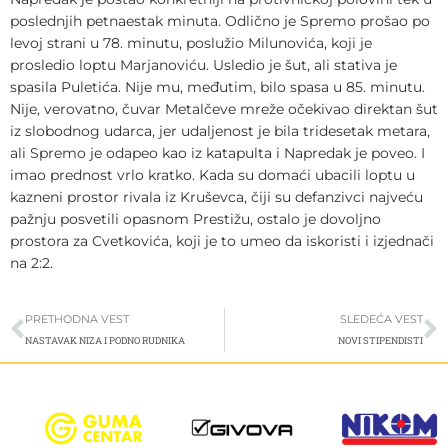
poslednjih petnaestak minuta. Odlično je Spremo prošao po
levoj strani u 78. minutu, poslužio Milunovića, koji je
prosledio loptu Marjanoviću. Usledio je šut, ali stativa je
spasila Puletića. Nije mu, međutim, bilo spasa u 85. minutu.
Nije, verovatno, čuvar Metalčeve mreže očekivao direktan šut
iz slobodnog udarca, jer udaljenost je bila tridesetak metara,
ali Spremo je odapeo kao iz katapulta i Napredak je poveo. I
imao prednost vrlo kratko. Kada su domaći ubacili loptu u
kazneni prostor rivala iz Kruševca, čiji su defanzivci najveću
pažnju posvetili opasnom Prestižu, ostalo je dovoljno
prostora za Cvetkovića, koji je to umeo da iskoristi i izjednači
na 2:2.
Prev
S
PRETHODNA VEST
SLEDEĆA VEST
NASTAVAK NIZA I PODNO RUDNIKA
NOVI STIPENDISTI