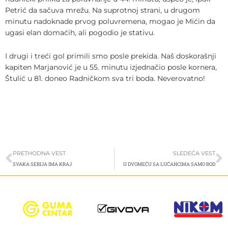
Petrić da sačuva mrežu. Na suprotnoj strani, u drugom
minutu nadoknade prvog poluvremena, mogao je Mićin da
ugasi elan domaćih, ali pogodio je stativu.
I drugi i treći gol primili smo posle prekida. Naš doskorašnji
kapiten Marjanović je u 55. minutu izjednačio posle kornera,
Štulić u 81. doneo Radničkom sva tri boda. Neverovatno!
Prev
S
PRETHODNA VEST
SLEDEĆA VEST
SVAKA SERIJA IMA KRAJ
U DVOMEČU SA LUČANCIMA SAMO BOD