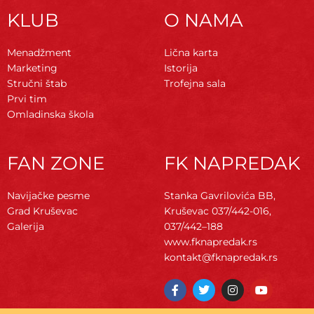
KLUB
O NAMA
Menadžment
Lična karta
Marketing
Istorija
Stručni štab
Trofejna sala
Prvi tim
Omladinska škola
FAN ZONE
FK NAPREDAK
Navijačke pesme
Stanka Gavrilovića BB,
Grad Kruševac
Kruševac
037/442-016,
Galerija
037/442–188
www.fknapredak.rs
kontakt@fknapredak.rs
F
T
I
Y
a
w
n
o
c
i
s
u