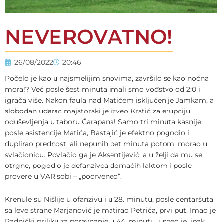
NEVEROVATNO!
26/08/2022
20:46
Počelo je kao u najsmelijim snovima, završilo se kao noćna
mora!? Već posle šest minuta imali smo vođstvo od 2:0 i
igrača više. Nakon faula nad Matićem isključen je Jamkam, a
slobodan udarac majstorski je izveo Krstić za erupciju
oduševljenja u taboru Čarapana! Samo tri minuta kasnije,
posle asistencije Matića, Bastajić je efektno pogodio i
duplirao prednost, ali nepunih pet minuta potom, morao u
svlačionicu. Povlačio ga je Aksentijević, a u želji da mu se
otrgne, pogodio je defanzivca domaćih laktom i posle
provere u VAR sobi – „pocrveneo“.
Krenule su Nišlije u ofanzivu i u 28. minutu, posle centaršuta
sa leve strane Marjanović je matirao Petrića, prvi put. Imao je
Radnički priliku za poravnanje u 44. minutu, uspeo je, ipak