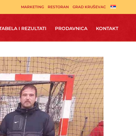
MARKETING
RESTORAN
GRAD KRUŠEVAC
TABELA I REZULTATI
PRODAVNICA
KONTAKT