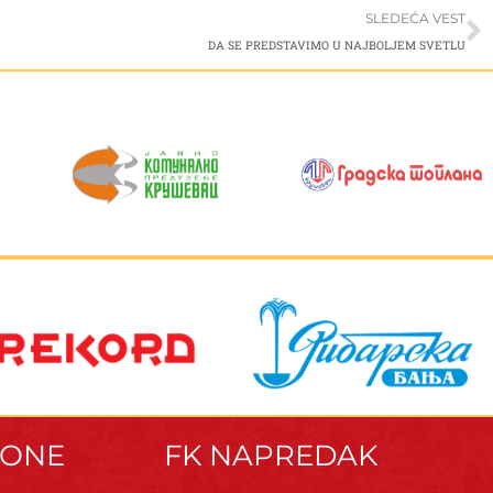
S
SLEDEĆA VEST
DA SE PREDSTAVIMO U NAJBOLJEM SVETLU
ZONE
FK NAPREDAK