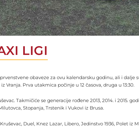
XI LIGI
rvenstvene obaveze za ovu kalendarsku godinu, ali i dalje su a
z Vranja. Prva utakmica počinje u 12 časova, druga u 13:30.
ševac. Takmičiće se generacije rođene 2013, 2014. i 2015. go
Milutovca, Stopanja, Trstenik i Vukovi iz Brusa.
Kruševac, Duel, Knez Lazar, Libero, Jedinstvo 1936, Polet iz Mil