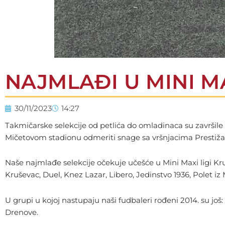
NAJMLAĐI U MINI MA
30/11/2023
14:27
Takmičarske selekcije od petlića do omladinaca su završile p
Mičetovom stadionu odmeriti snage sa vršnjacima Prestiža i
Naše najmlađe selekcije očekuje učešće u Mini Maxi ligi Kru
Kruševac, Duel, Knez Lazar, Libero, Jedinstvo 1936, Polet iz 
U grupi u kojoj nastupaju naši fudbaleri rođeni 2014. su još: 
Drenove.