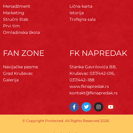
Menadžment
Lična karta
Marketing
Istorija
Stručni štab
Trofejna sala
Prvi tim
Omladinska škola
FAN ZONE
FK NAPREDAK
Navijačke pesme
Stanka Gavrilovića BB,
Grad Kruševac
Kruševac
037/442-016,
Galerija
037/442–188
www.fknapredak.rs
kontakt@fknapredak.rs
F
T
I
Y
a
w
n
o
c
i
s
u
e
t
t
t
© Copyright Protected. All Rights Reserved 2026.
b
t
a
u
o
e
g
b
o
r
r
e