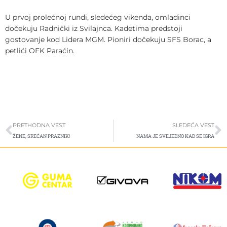
U prvoj prolećnoj rundi, sledećeg vikenda, omladinci
dočekuju Radnički iz Svilajnca. Kadetima predstoji
gostovanje kod Lidera MGM. Pioniri dočekuju SFS Borac, a
petlići OFK Paraćin.
Prev
S
PRETHODNA VEST
SLEDEĆA VEST
ŽENE, SREĆAN PRAZNIK!
NAMA JE SVEJEDNO KAD SE IGRA