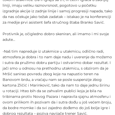
liniji, imaju veliku raznovrsnost, pogotovo u početku
izgradnje akcije iz zadnje linije i samoj progresiji napada, tako
da nas očekuje jako težak zadatak – istakao je na konferenciji
za medije prvi asistent šefa stručnog štaba Branko Savić.
Protivnik je, očigledno dobro skeniran, ali imamo i mi svoje
adute…
-Naš tim napreduje iz utakmice u utakmicu, odlično radi,
atmosfera je dobra i to nam daje nadu i uverenje da možemo
i sutra da pružimo dobru partiju i ostvarimo dobar rezultat. I
jači smo u odnosu na prethodnu utakmicu, s obzirom da je
Mršić sanirao povredu zbog koje na napustio teren na
Banovom brdu, a vraćaju nam se posle suspenzije zbog
kartona Zličić i Marinković, tako da nam to daje jednu širinu
u rotaciji. Hteo bih da se zahvalim publici koja je bila na
tribinama protiv Novog Pazara i napravila sjajnu atmosferu i
ovom prilikom ih pozivam da i sutra dođu u još većem broju,
da bodre momke i da svi zajedno dođemo do još bolje igre i
dobrog rezultata – poziva navijače trener Savić.