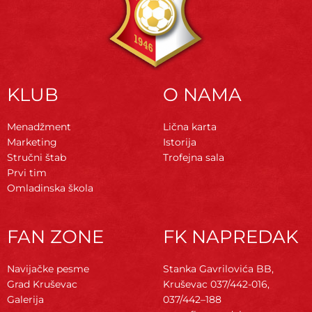
KLUB
O NAMA
Menadžment
Lična karta
Marketing
Istorija
Stručni štab
Trofejna sala
Prvi tim
Omladinska škola
FAN ZONE
FK NAPREDAK
Navijačke pesme
Stanka Gavrilovića BB,
Grad Kruševac
Kruševac
037/442-016,
Galerija
037/442–188