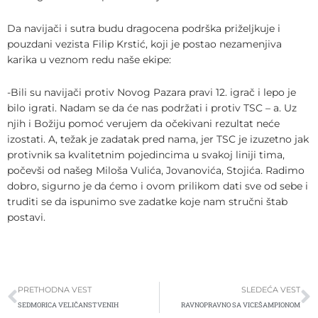
Da navijači i sutra budu dragocena podrška priželjkuje i
pouzdani vezista Filip Krstić, koji je postao nezamenjiva
karika u veznom redu naše ekipe:
-Bili su navijači protiv Novog Pazara pravi 12. igrač i lepo je
bilo igrati. Nadam se da će nas podržati i protiv TSC – a. Uz
njih i Božiju pomoć verujem da očekivani rezultat neće
izostati. A, težak je zadatak pred nama, jer TSC je izuzetno jak
protivnik sa kvalitetnim pojedincima u svakoj liniji tima,
počevši od našeg Miloša Vulića, Jovanovića, Stojića. Radimo
dobro, sigurno je da ćemo i ovom prilikom dati sve od sebe i
truditi se da ispunimo sve zadatke koje nam stručni štab
postavi.
Prev
S
PRETHODNA VEST
SLEDEĆA VEST
SEDMORICA VELIČANSTVENIH
RAVNOPRAVNO SA VICEŠAMPIONOM