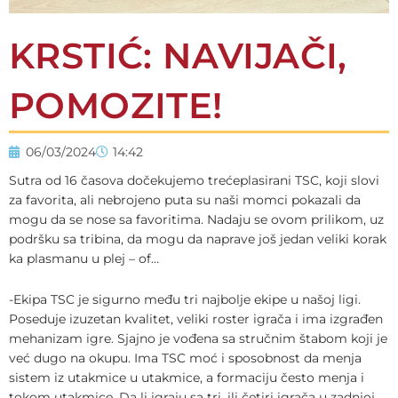
KRSTIĆ: NAVIJAČI,
POMOZITE!
06/03/2024
14:42
Sutra od 16 časova dočekujemo trećeplasirani TSC, koji slovi
za favorita, ali nebrojeno puta su naši momci pokazali da
mogu da se nose sa favoritima. Nadaju se ovom prilikom, uz
podršku sa tribina, da mogu da naprave još jedan veliki korak
ka plasmanu u plej – of…
-Ekipa TSC je sigurno među tri najbolje ekipe u našoj ligi.
Poseduje izuzetan kvalitet, veliki roster igrača i ima izgrađen
mehanizam igre. Sjajno je vođena sa stručnim štabom koji je
već dugo na okupu. Ima TSC moć i sposobnost da menja
sistem iz utakmice u utakmice, a formaciju često menja i
tokom utakmice. Da li igraju sa tri, ili četiri igrača u zadnjoj