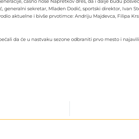
generacije, časno nose Napretkov dres, da i dalje budu posv
ć, generalni sekretar, Mladen Dodić, sportski direktor, Ivan S
io aktuelne i bivše prvotimce: Andriju Majdevca, Filipa Krstića
bećali da će u nastvaku sezone odbraniti prvo mesto i najavil