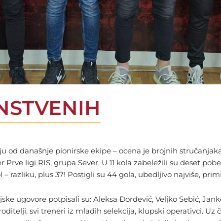
NSTVENIH
 od današnje pionirske ekipe – ocena je brojnih stručanjaka 
r Prve ligi RIS, grupa Sever. U 11 kola zabeležili su deset po
 – razliku, plus 37! Postigli su 44 gola, ubedljivo najviše, pr
e ugovore potpisali su: Aleksa Đorđević, Veljko Sebić, Janko
itelji, svi treneri iz mlađih selekcija, klupski operativci. Uz