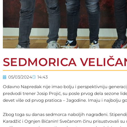
SEDMORICA VELIČA
05/03/2024
14:43
Odavno Napredak nije imao bolju i perspektivniju generaciju
predvodi trener Josip Projić, su posle prvog dela sezone lide
devet više od prvog pratioca – Jagodine. Imaju i najbolju gol
Zbog toga su danas sedmorca naboljih nagrađeni. Stipendijsk
Karadžić i Ognjen Bićanin! Svečanom činu prisustvovali su rod