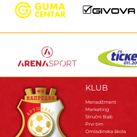
KLUB
Menadžment
Marketing
Stručni štab
Prvi tim
Omladinska škola