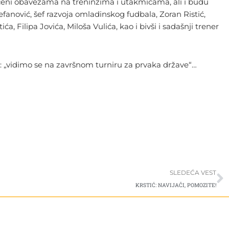
ećeni obavezama na treninzima i utakmicama, ali i budu
tefanović, šef razvoja omladinskog fudbala, Zoran Ristić,
, Filipa Jovića, Miloša Vulića, kao i bivši i sadašnji trener
i: „vidimo se na završnom turniru za prvaka države“…
S
SLEDEĆA VEST
KRSTIĆ: NAVIJAČI, POMOZITE!