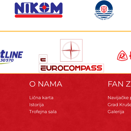
O NAMA
FAN 
Lična karta
Navijačke
Istorija
Grad Kruš
Trofejna sala
Galerija