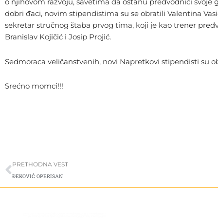
o njihovom razvoju, savetima da ostanu predvodnici svoje 
dobri đaci, novim stipendistima su se obratili Valentina Vasi
sekretar stručnog štaba prvog tima, koji je kao trener predvod
Branislav Kojičić i Josip Projić.
Sedmoraca veličanstvenih, novi Napretkovi stipendisti su o
Srećno momci!!!
Prev
PRETHODNA VEST
ĐEKOVIĆ OPERISAN