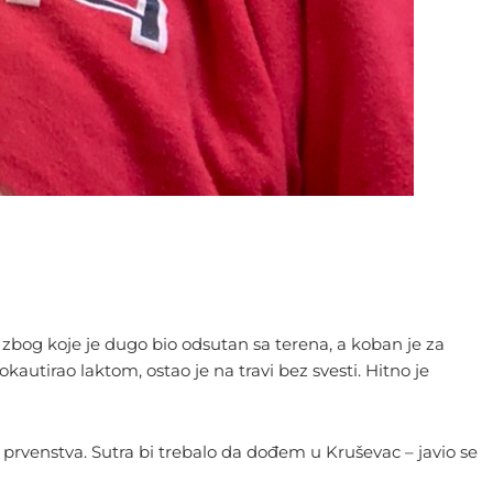
bog koje je dugo bio odsutan sa terena, a koban je za
utirao laktom, ostao je na travi bez svesti. Hitno je
 prvenstva. Sutra bi trebalo da dođem u Kruševac – javio se