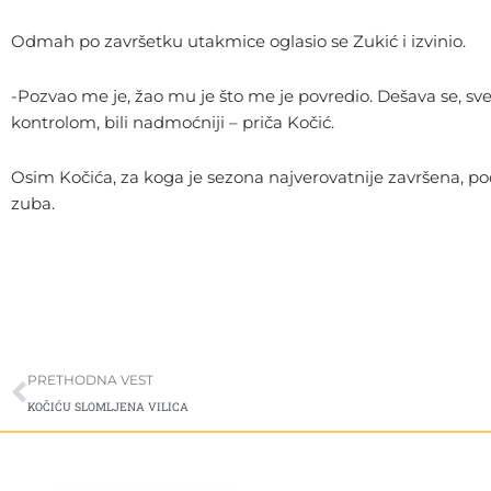
Odmah po završetku utakmice oglasio se Zukić i izvinio.
-Pozvao me je, žao mu je što me je povredio. Dešava se, sves
kontrolom, bili nadmoćniji – priča Kočić.
Osim Kočića, za koga je sezona najverovatnije završena, p
zuba.
Prev
PRETHODNA VEST
KOČIĆU SLOMLJENA VILICA