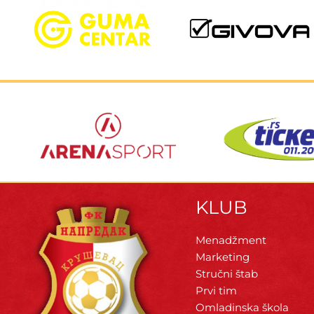
KLUB
Menadžment
Marketing
Stručni štab
Prvi tim
Omladinska škola