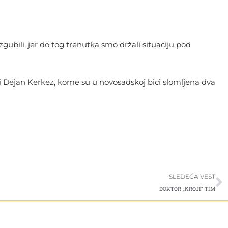
zgubili, jer do tog trenutka smo držali situaciju pod
i Dejan Kerkez, kome su u novosadskoj bici slomljena dva
S
SLEDEĆA VEST
DOKTOR „KROJI“ TIM