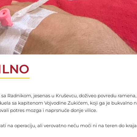
ILNO
sa Radnikom, jesenas u Kruševcu, doživeo povredu ramena, z
uela sa kapitenom Vojvodine Zukićem, koji ga je bukvalno noka
ovali potres mozga i naprsnuće donje vilice.
ti na operaciju, ali verovatno neću moći ni na teren do kraja