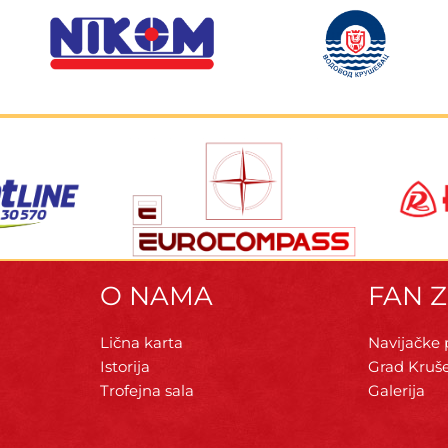
O NAMA
FAN 
Lična karta
Navijačke
Istorija
Grad Kruš
Trofejna sala
Galerija