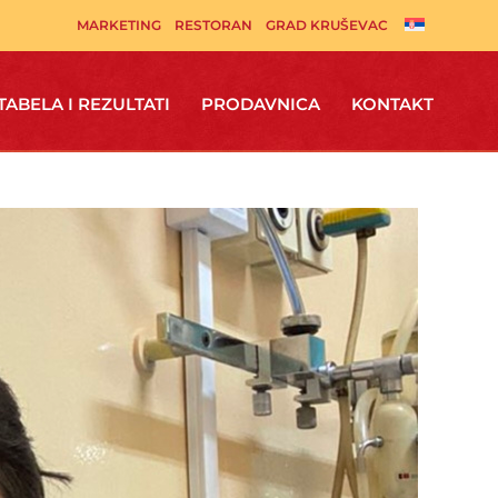
MARKETING
RESTORAN
GRAD KRUŠEVAC
TABELA I REZULTATI
PRODAVNICA
KONTAKT