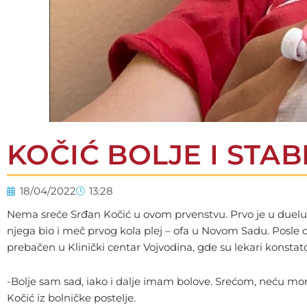
KOČIĆ BOLJE I STAB
18/04/2022
13:28
Nema sreće Srđan Kočić u ovom prvenstvu. Prvo je u duelu 
njega bio i meč prvog kola plej – ofa u Novom Sadu. Posle d
prebačen u Klinički centar Vojvodina, gde su lekari konstat
-Bolje sam sad, iako i dalje imam bolove. Srećom, neću mora
Kočić iz bolničke postelje.