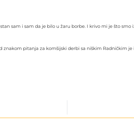
tan sam i sam da je bilo u žaru borbe. I krivo mi je što smo i
od znakom pitanja za komšijski derbi sa niškim Radničkim je 