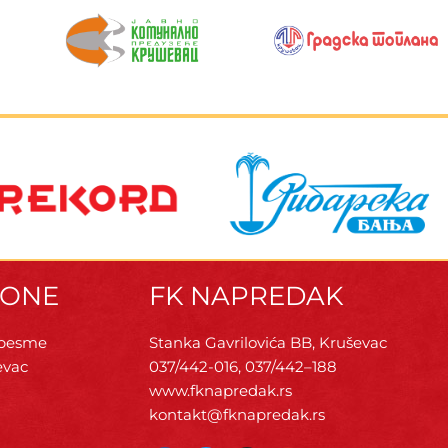
ZONE
FK NAPREDAK
 pesme
Stanka Gavrilovića BB, Kruševac
evac
037/442-016, 037/442–188
www.fknapredak.rs
kontakt@fknapredak.rs