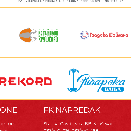
ZA EVROPSKI NAPREDAK, NEOPHODNA PODRŠKA SVIH INSTITUCIJA
ZONE
FK NAPREDAK
 pesme
Stanka Gavrilovića BB, Kruševac
evac
037/442-016, 037/442–188