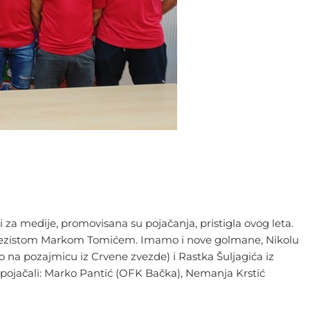
za medije, promovisana su pojačanja, pristigla ovog leta.
nim vezistom Markom Tomićem. Imamo i nove golmane, Nikolu
o na pozajmicu iz Crvene zvezde) i Rastka Šuljagića iz
 pojačali: Marko Pantić (OFK Bačka), Nemanja Krstić