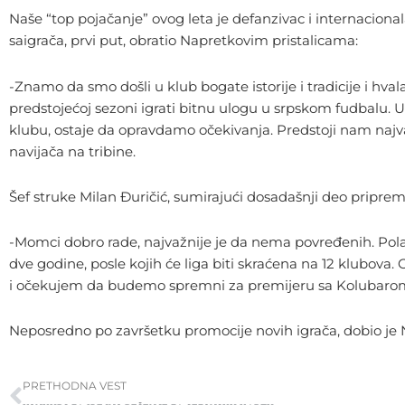
Naše “top pojačanje” ovog leta je defanzivac i internaciona
saigrača, prvi put, obratio Napretkovim pristalicama:
-Znamo da smo došli u klub bogate istorije i tradicije i h
predstojećoj sezoni igrati bitnu ulogu u srpskom fudbalu. U 
klubu, ostaje da opravdamo očekivanja. Predstoji nam najv
navijača na tribine.
Šef struke Milan Đuričić, sumirajući dosadašnji deo priprem
-Momci dobro rade, najvažnije je da nema povređenih. Polak
dve godine, posle kojih će liga biti skraćena na 12 klubov
i očekujem da budemo spremni za premijeru sa Kolubaro
Neposredno po završetku promocije novih igrača, dobio je N
Prev
PRETHODNA VEST