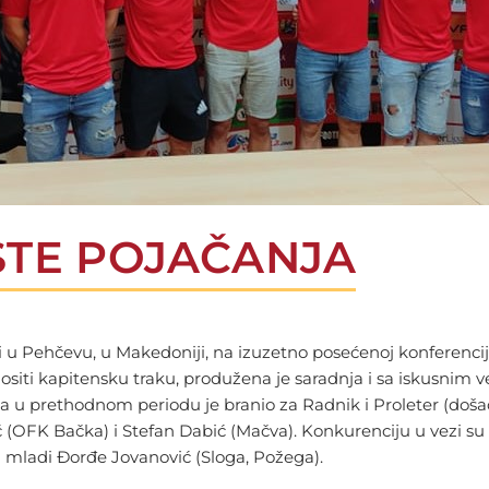
STE POJAČANJA
 u Pehčevu, u Makedoniji, na izuzetno posećenoj konferenciji 
 nositi kapitensku traku, produžena je saradnja i sa iskus
, a u prethodnom periodu je branio za Radnik i Proleter (doša
ć (OFK Bačka) i Stefan Dabić (Mačva). Konkurenciju u vezi su
u mladi Đorđe Jovanović (Sloga, Požega).