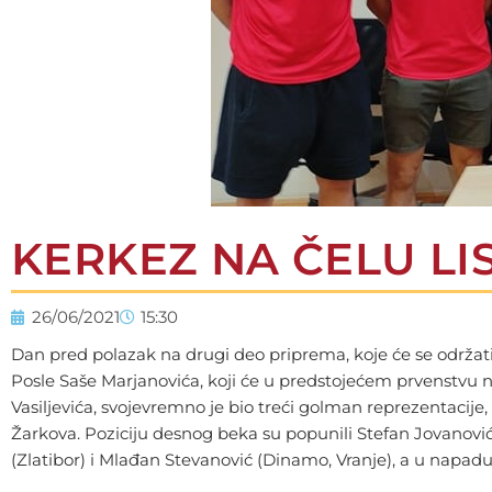
KERKEZ NA ČELU LI
26/06/2021
15:30
Dan pred polazak na drugi deo priprema, koje će se održati
Posle Saše Marjanovića, koji će u predstojećem prvenstvu
Vasiljevića, svojevremno je bio treći golman reprezentacije
Žarkova. Poziciju desnog beka su popunili Stefan Jovanovi
(Zlatibor) i Mlađan Stevanović (Dinamo, Vranje), a u napad