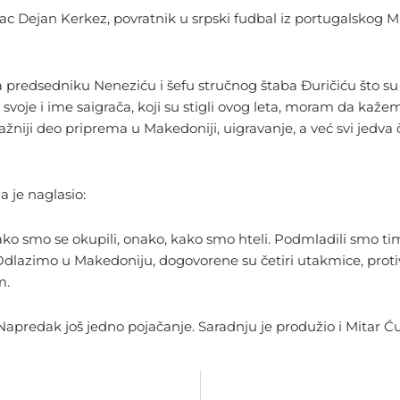
lac Dejan Kerkez, povratnik u srpski fudbal iz portugalskog M
vala predsedniku Neneziću i šefu stručnog štaba Đuričiću što
svoje i ime saigrača, koji su stigli ovog leta, moram da kaže
ažniji deo priprema u Makedoniji, uigravanje, a već svi jed
a je naglasio:
o smo se okupili, onako, kako smo hteli. Podmladili smo tim 
a. Odlazimo u Makedoniju, dogovorene su četiri utakmice, pro
m.
apredak još jedno pojačanje. Saradnju je produžio i Mitar Ću