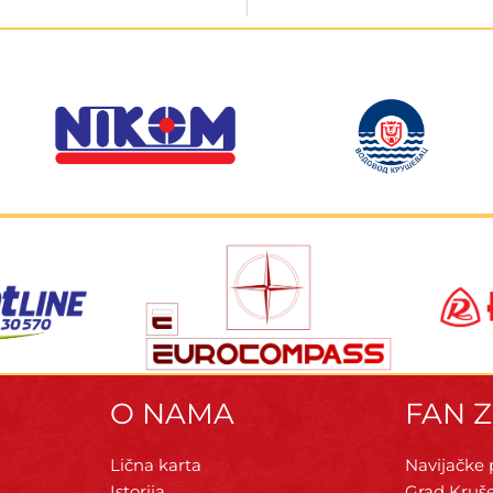
O NAMA
FAN 
Lična karta
Navijačke
Istorija
Grad Kruš