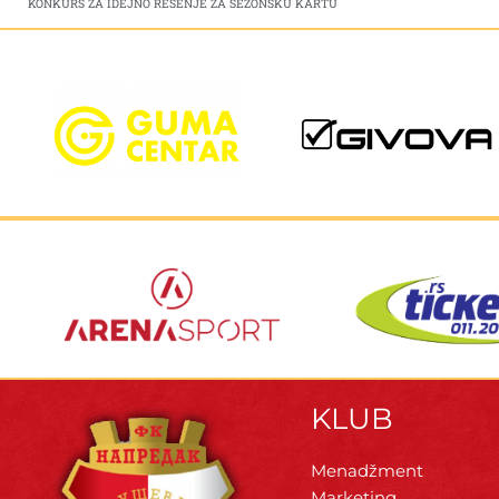
KONKURS ZA IDEJNO REŠENJE ZA SEZONSKU KARTU
KLUB
Menadžment
Marketing