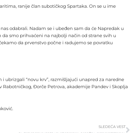
aritima, ranije član subotičkog Spartaka. On se u ime
 su nas odabrali. Nadam se i ubeđen sam da će Napredak u
m da smo prihvaćeni na najbolji način od strane svih u
va čekamo da prvenstvo počne i radujemo se povratku
i ubrizgali “novu krv”, razmišljajući unapred za naredne
tiv Rabotničkog, Đorče Petrova, akademije Pandev i Skoplja
ković.
S
SLEDEĆA VEST