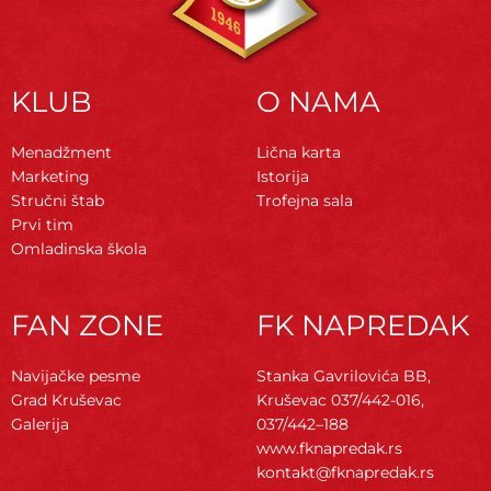
KLUB
O NAMA
Menadžment
Lična karta
Marketing
Istorija
Stručni štab
Trofejna sala
Prvi tim
Omladinska škola
FAN ZONE
FK NAPREDAK
Navijačke pesme
Stanka Gavrilovića BB,
Grad Kruševac
Kruševac
037/442-016,
Galerija
037/442–188
www.fknapredak.rs
kontakt@fknapredak.rs