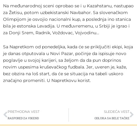
Na međunarodnoj sceni oprobao se i u Kazahstanu, nastupao
za Žetisu, potom uzbekistanski Navbahor. Sa slovenačkom
Olimpijom je osvojio nacionalni kup, a poslednja ino stanica
bila je estonska Levadija. U međuvremenu, u Srbiji je igrao i
za Donji Srem, Radnik, Voždovac, Vojvodinu…
Sa Napretkom od ponedeljka, kada će se priključiti ekipi, koja
je danas otputovala u Novi Pazar, počinje da ispisuje novo
poglavlje u svojoj karijeri, sa željom da da pun doprinos
novim uspesima kruševačkog fudbala. Jer, uveren je, kaže,
bez obzira na loš start, da će se situacija na tabeli uskoro
značajno promeniti. U Napretkovu korist.
Prev
S
PRETHODNA VEST
SLEDEĆA VEST
RASPORED ZA VIKEND
ODLUKA SA BELE TAČKE