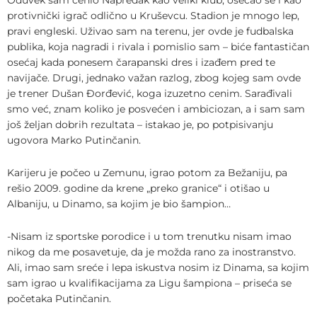
protivnički igrač odlično u Kruševcu. Stadion je mnogo lep,
pravi engleski. Uživao sam na terenu, jer ovde je fudbalska
publika, koja nagradi i rivala i pomislio sam – biće fantastičan
osećaj kada ponesem čarapanski dres i izađem pred te
navijače. Drugi, jednako važan razlog, zbog kojeg sam ovde
je trener Dušan Đorđević, koga izuzetno cenim. Sarađivali
smo već, znam koliko je posvećen i ambiciozan, a i sam sam
još željan dobrih rezultata – istakao je, po potpisivanju
ugovora Marko Putinčanin.
Karijeru je počeo u Zemunu, igrao potom za Bežaniju, pa
rešio 2009. godine da krene „preko granice“ i otišao u
Albaniju, u Dinamo, sa kojim je bio šampion…
-Nisam iz sportske porodice i u tom trenutku nisam imao
nikog da me posavetuje, da je možda rano za inostranstvo.
Ali, imao sam sreće i lepa iskustva nosim iz Dinama, sa kojim
sam igrao u kvalifikacijama za Ligu šampiona – priseća se
početaka Putinčanin.