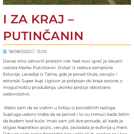
I ZA KRAJ –
PUTINČANIN
18/08/2022
13:03
Danas smo zatvorili prelazni rok. Naš novi igrač je iskusni
vezista Marko Putinčanin. Dolazi iz redova šampiona
Estonije, Levadije iz Talina, gde je pored titule, osvojio i
estonski Super kup. Ugovor je potpisan do kraja sezone, s
mogućnošću produženja, ukoliko postoji obostrano
zadovoljstvo.
-Rešio sam da se vratim u Srbiju iz porodičnih razloga.
Supruga uskoro treba da se porodi i to su trenuci kada želim
da budem kod kuće. Imao sam još dve ponude, ali kada je
stigao Napretkov poziv, verujte, zavladala je euforija u meni.
Oduvek sam cenio Napredak kao veliki klub, osećao se i kao