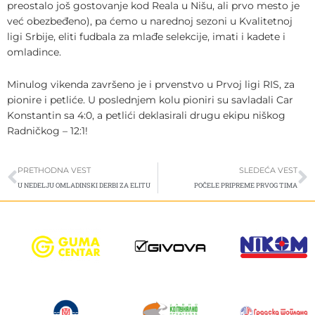
preostalo još gostovanje kod Reala u Nišu, ali prvo mesto je
već obezbeđeno), pa ćemo u narednoj sezoni u Kvalitetnoj
ligi Srbije, eliti fudbala za mlađe selekcije, imati i kadete i
omladince.
Minulog vikenda završeno je i prvenstvo u Prvoj ligi RIS, za
pionire i petliće. U poslednjem kolu pioniri su savladali Car
Konstantin sa 4:0, a petlići deklasirali drugu ekipu niškog
Radničkog – 12:1!
Prev
S
PRETHODNA VEST
SLEDEĆA VEST
U NEDELJU OMLADINSKI DERBI ZA ELITU
POČELE PRIPREME PRVOG TIMA