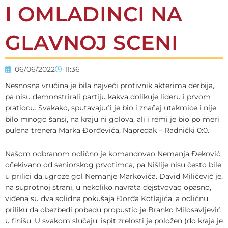
I OMLADINCI NA
GLAVNOJ SCENI
06/06/2022
11:36
Nesnosna vrućina je bila najveći protivnik akterima derbija,
pa nisu demonstrirali partiju kakva dolikuje lideru i prvom
pratiocu. Svakako, sputavajući je bio i značaj utakmice i nije
bilo mnogo šansi, na kraju ni golova, ali i remi je bio po meri
pulena trenera Marka Đorđevića, Napredak – Radnički 0:0.
Našom odbranom odlično je komandovao Nemanja Đeković,
očekivano od seniorskog prvotimca, pa Nišlije nisu često bile
u prilici da ugroze gol Nemanje Markovića. David Milićević je,
na suprotnoj strani, u nekoliko navrata dejstvovao opasno,
viđena su dva solidna pokušaja Đorđa Kotlajića, a odličnu
priliku da obezbedi pobedu propustio je Branko Milosavljević
u finišu. U svakom slučaju, ispit zrelosti je položen (do kraja je