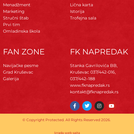
Menadžment
Lična karta
Marketing
Istorija
Stručni štab
Trofejna sala
Prvi tim
Omladinska škola
FAN ZONE
FK NAPREDAK
Navijačke pesme
Stanka Gavrilovića BB,
Grad Kruševac
Kruševac
037/442-016,
Galerija
037/442–188
www.fknapredak.rs
kontakt@fknapredak.rs
F
T
I
Y
a
w
n
o
c
i
s
u
e
t
t
t
© Copyright Protected. All Rights Reserved 2026.
b
t
a
u
o
e
g
b
o
r
r
e
Izrada web sajta