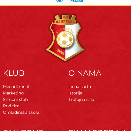
KLUB
O NAMA
Menadžment
Lična karta
Marketing
Istorija
Stručni štab
Trofejna sala
Prvi tim
Omladinska škola