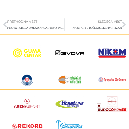
Prev
S
PRETHODNA VEST
SLEDEĆA VEST
PIROVA POBEDA OMLADINACA, PORAZ PIONIRA
NA STARTU DOČEKUJEMO PARTIZAN