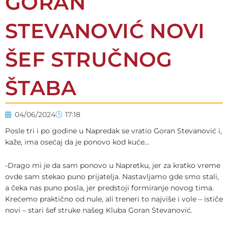
GORAN
STEVANOVIĆ NOVI
ŠEF STRUČNOG
ŠTABA
04/06/2024
17:18
Posle tri i po godine u Napredak se vratio Goran Stevanović i,
kaže, ima osećaj da je ponovo kod kuće…
-Drago mi je da sam ponovo u Napretku, jer za kratko vreme
ovde sam stekao puno prijatelja. Nastavljamo gde smo stali,
a čeka nas puno posla, jer predstoji formiranje novog tima.
Krećemo praktično od nule, ali treneri to najviše i vole – ističe
novi – stari šef struke našeg Kluba Goran Stevanović.