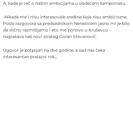
A, kada je reč o našim ambicijama u sledećem šampionatu…
-Nikada me i nisu interesovale sredine koje nisu ambiciozne.
Posle razgovora sa predsednikom Nenezićem jasno mi je bilo
da slično razmišljamo i eto me ponovo u Kruševcu –
naglašava naš novi strateg Goran Stevanović.
Ugovor je potpisan na dve godine, a sad nas čeka
interesantan prelazni rok…