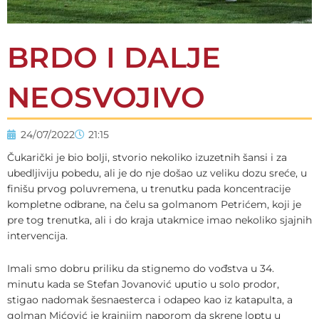
BRDO I DALJE
NEOSVOJIVO
24/07/2022
21:15
Čukarički je bio bolji, stvorio nekoliko izuzetnih šansi i za
ubedljiviju pobedu, ali je do nje došao uz veliku dozu sreće, u
finišu prvog poluvremena, u trenutku pada koncentracije
kompletne odbrane, na čelu sa golmanom Petrićem, koji je
pre tog trenutka, ali i do kraja utakmice imao nekoliko sjajnih
intervencija.
Imali smo dobru priliku da stignemo do vođstva u 34.
minutu kada se Stefan Jovanović uputio u solo prodor,
stigao nadomak šesnaesterca i odapeo kao iz katapulta, a
golman Mićović je krajnjim naporom da skrene loptu u