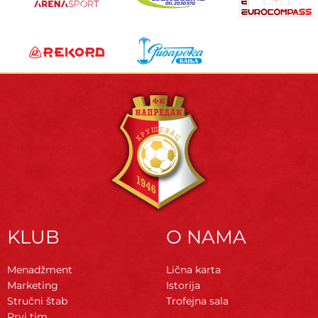
KLUB
O NAMA
Menadžment
Lična karta
Marketing
Istorija
Stručni štab
Trofejna sala
Prvi tim