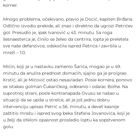
korner.
Mnogo problema, očekivano, pravio je Docić, kapiten Brđana.
Odlično izvodio prekide, ali znao i direktno da ugrozi Petrićev
gol. Presudio je, ipak Ivanović u 43. minutu. Sa roga
šesnaesterca je, činilo se želeo da centrira, lopta je preletela
sve naše defanzivce, odskočila ispred Petrića i završila u
mreži – 1:0.
Mićin, koji je u nastavku zamenio Šarića, mogao je u 49.
minutu da anulira prednost domaćih, sjajno ga je proigrao
Krstić, ali je Mićović ostao nesavladan. Posle kornera, ponovo
se istakao golman Čukaričkog, odbranio i odarac Bolhe. Na
suprotnoj strani, posle kontranapada Ovusu se našao u
situaciji da se upiše u strelce, ali je još jednu dobru
intervenciju upisao Petrić u 56. minutu, a devet kasnije
zaštitio mrežu i ispred svog beka Stefana Jovanovića, koji je
u želji da otkloni opasnost prosledio loptu ka sopstvenom
golu.