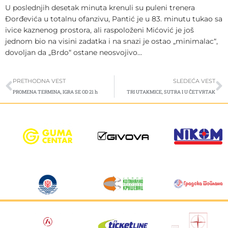
U poslednjih desetak minuta krenuli su puleni trenera
Đorđevića u totalnu ofanzivu, Pantić je u 83. minutu tukao sa
ivice kaznenog prostora, ali raspoloženi Mićović je još
jednom bio na visini zadatka i na snazi je ostao „minimalac“,
dovoljan da „Brdo“ ostane neosvojivo…
Prev
S
PRETHODNA VEST
SLEDEĆA VEST
PROMENA TERMINA, IGRA SE OD 21 h
TRI UTAKMICE, SUTRA I U ČETVRTAK