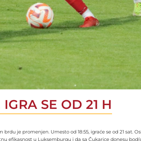
IGRA SE OD 21 H
rdu je promenjen. Umesto od 18:55, igraće se od 21 sat. Ost
zetnu efikasnost u Luksemburgu i da sa Čukarice donesu bod(o