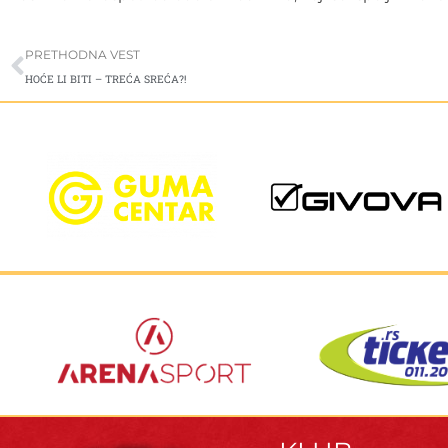
Prev
PRETHODNA VEST
HOĆE LI BITI – TREĆA SREĆA?!