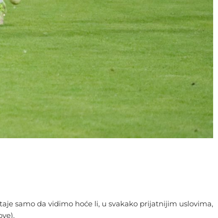
aje samo da vidimo hoće li, u svakako prijatnijim uslovima,
ve).