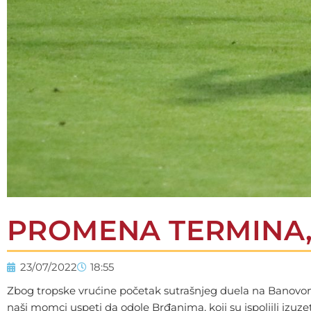
PROMENA TERMINA, 
23/07/2022
18:55
Zbog tropske vrućine početak sutrašnjeg duela na Banovom b
naši momci uspeti da odole Brđanima, koji su ispoljili izu