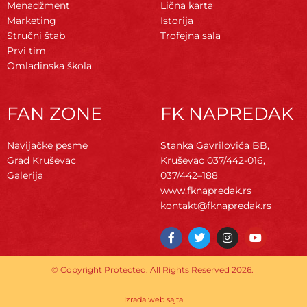
Menadžment
Lična karta
Marketing
Istorija
Stručni štab
Trofejna sala
Prvi tim
Omladinska škola
FAN ZONE
FK NAPREDAK
Navijačke pesme
Stanka Gavrilovića BB,
Grad Kruševac
Kruševac
037/442-016,
Galerija
037/442–188
www.fknapredak.rs
kontakt@fknapredak.rs
F
T
I
Y
a
w
n
o
c
i
s
u
e
t
t
t
© Copyright Protected. All Rights Reserved 2026.
b
t
a
u
o
e
g
b
o
r
r
e
Izrada web sajta