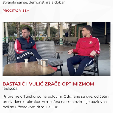
stvarala šanse, demonstrirala dobar
PROČITAJ VIŠE »
BASTAJIĆ I VULIĆ ZRAČE OPTIMIZMOM
17/01/2026
Pripreme u Turskoj su na polovini. Odigrane su dve, od četiri
predviđene utakmice. Atmosfera na treninzima je pozitivna,
radi se u žestokom ritmu, ali uz