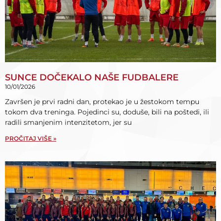
SUNCE DOČEKALO NAŠE FUDBALERE
10/01/2026
Završen je prvi radni dan, protekao je u žestokom tempu
tokom dva treninga. Pojedinci su, doduše, bili na poštedi, ili
radili smanjenim intenzitetom, jer su
PROČITAJ VIŠE »