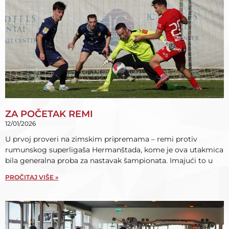
ZA POČETAK REMI
12/01/2026
U prvoj proveri na zimskim pripremama – remi protiv
rumunskog superligaša Hermanštada, kome je ova utakmica
bila generalna proba za nastavak šampionata. Imajući to u
PROČITAJ VIŠE »