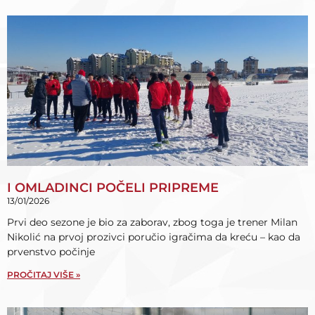
I OMLADINCI POČELI PRIPREME
13/01/2026
Prvi deo sezone je bio za zaborav, zbog toga je trener Milan
Nikolić na prvoj prozivci poručio igračima da kreću – kao da
prvenstvo počinje
PROČITAJ VIŠE »