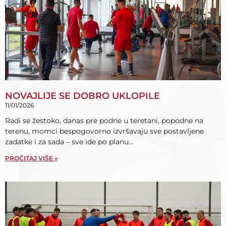
NOVAJLIJE SE DOBRO UKLOPILE
11/01/2026
Radi se žestoko, danas pre podne u teretani, popodne na
terenu, momci bespogovorno izvršavaju sve postavljene
zadatke i za sada – sve ide po planu…
PROČITAJ VIŠE »