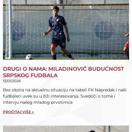
DRUGI O NAMA: MILADINOVIĆ BUDUĆNOST
SRPSKOG FUDBALA
13/01/2026
Bez obzira na aktuelnu situaciju na tabeli FK Napredak i naši
fudbaleri uvek su u žiži interesovanja. Svedoči o tome i
intervju našeg mladog prvotimca
PROČITAJ VIŠE »