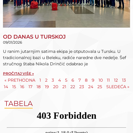
OD DANAS U TURSKOJ
09/01/2026
U ranim jutarnjim satima ekipa je otputovala u Tursku. U
tradicionalnoj bazi u Beleku, radiće naredne dve nedelje. Šef
stručnog štaba Nikola Drinčić odabrao je
PROČITAJ VIŠE »
« PRETHODNA
1
2
3
4
5
6
7
8
9
10
11
12
13
14
15
16
17
18
19
20
21
22
23
24
25
SLEDEĆA »
TABELA