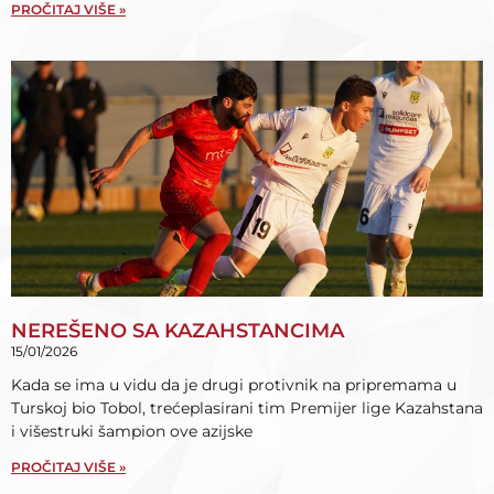
PROČITAJ VIŠE »
NEREŠENO SA KAZAHSTANCIMA
15/01/2026
Kada se ima u vidu da je drugi protivnik na pripremama u
Turskoj bio Tobol, trećeplasirani tim Premijer lige Kazahstana
i višestruki šampion ove azijske
PROČITAJ VIŠE »