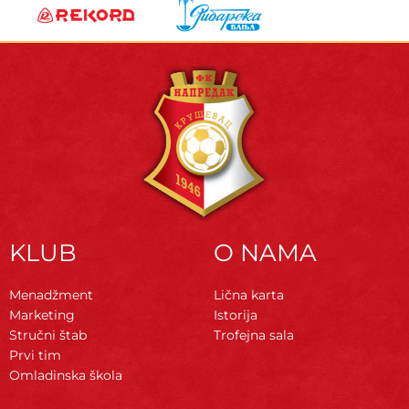
KLUB
O NAMA
Menadžment
Lična karta
Marketing
Istorija
Stručni štab
Trofejna sala
Prvi tim
Omladinska škola