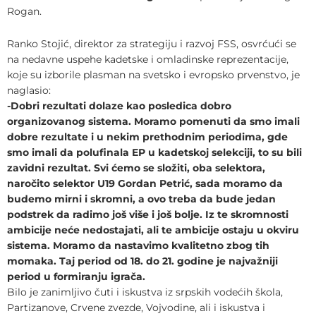
Rogan.
Ranko Stojić, direktor za strategiju i razvoj FSS, osvrćući se
na nedavne uspehe kadetske i omladinske reprezentacije,
koje su izborile plasman na svetsko i evropsko prvenstvo, je
naglasio:
-Dobri rezultati dolaze kao posledica dobro
organizovanog sistema. Moramo pomenuti da smo imali
dobre rezultate i u nekim prethodnim periodima, gde
smo imali da polufinala EP u kadetskoj selekciji, to su bili
zavidni rezultat. Svi ćemo se složiti, oba selektora,
naročito selektor U19 Gordan Petrić, sada moramo da
budemo mirni i skromni, a ovo treba da bude jedan
podstrek da radimo još više i još bolje. Iz te skromnosti
ambicije neće nedostajati, ali te ambicije ostaju u okviru
sistema. Moramo da nastavimo kvalitetno zbog tih
momaka. Taj period od 18. do 21. godine je najvažniji
period u formiranju igrača.
Bilo je zanimljivo čuti i iskustva iz srpskih vodećih škola,
Partizanove, Crvene zvezde, Vojvodine, ali i iskustva i