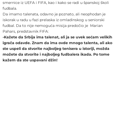
smernice iz UEFA i FIFA, kao i kako se radi u španskoj školi
fudbala.
Da imamo talenata, odavno je poznato, ali neophodan je
iskorak u radu u fazi prelaska iz omladinskog u seniorski
fudbal. Da to nije nemoguća misija predočio je Marian
Pahars, predstavnik FIFA:
-Kažete da Srbija ima talenat, ali ja se uvek sećam velikih
igrača odavde. Znam da ima ovde mnogo talenta, ali ako
ste uspeli da stvorite najboljeg tenisera u istoriji, možda
možete da stvorite i najboljeg fudbalera ikada. Po tome
kažem da ste uspavani džin!