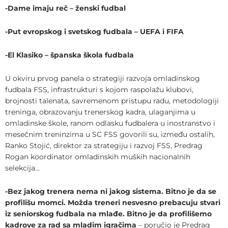
-Dame imaju reč – ženski fudbal
-Put evropskog i svetskog fudbala – UEFA i FIFA
-El Klasiko – španska škola fudbala
U okviru prvog panela o strategiji razvoja omladinskog
fudbala FSS, infrastrukturi s kojom raspolažu klubovi,
brojnosti talenata, savremenom pristupu radu, metodologiji
treninga, obrazovanju trenerskog kadra, ulaganjima u
omladinske škole, ranom odlasku fudbalera u inostranstvo i
mesečnim treninzima u SC FSS govorili su, između ostalih,
Ranko Stojić, direktor za strategiju i razvoj FSS, Predrag
Rogan koordinator omladinskih muških nacionalnih
selekcija…
-Bez jakog trenera nema ni jakog sistema. Bitno je da se
profilišu momci. Možda treneri nesvesno prebacuju stvari
iz seniorskog fudbala na mlađe. Bitno je da profilišemo
kadrove za rad sa mladim igračima
– poručio je Predrag