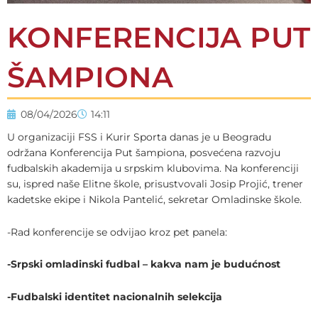
KONFERENCIJA PUT
ŠAMPIONA
08/04/2026
14:11
U organizaciji FSS i Kurir Sporta danas je u Beogradu
održana Konferencija Put šampiona, posvećena razvoju
fudbalskih akademija u srpskim klubovima. Na konferenciji
su, ispred naše Elitne škole, prisustvovali Josip Projić, trener
kadetske ekipe i Nikola Pantelić, sekretar Omladinske škole.
-Rad konferencije se odvijao kroz pet panela:
-Srpski omladinski fudbal – kakva nam je budućnost
-Fudbalski identitet nacionalnih selekcija