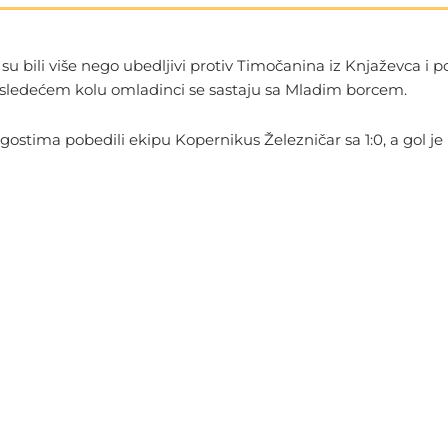
bili više nego ubedljivi protiv Timočanina iz Knjaževca i pobe
ć. U sledećem kolu omladinci se sastaju sa Mladim borcem.
gostima pobedili ekipu Kopernikus Železničar sa 1:0, a gol j