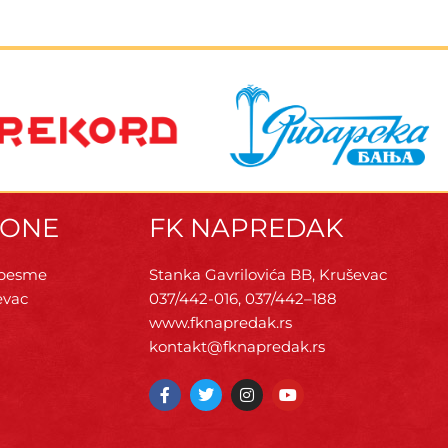
ZONE
FK NAPREDAK
 pesme
Stanka Gavrilovića BB, Kruševac
evac
037/442-016, 037/442–188
www.fknapredak.rs
kontakt@fknapredak.rs
F
T
I
Y
a
w
n
o
c
i
s
u
e
t
t
t