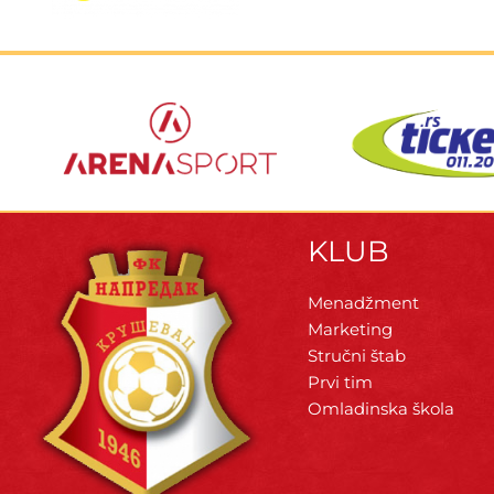
KLUB
Menadžment
Marketing
Stručni štab
Prvi tim
Omladinska škola