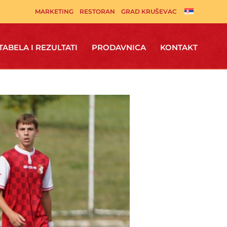
MARKETING
RESTORAN
GRAD KRUŠEVAC
TABELA I REZULTATI
PRODAVNICA
KONTAKT