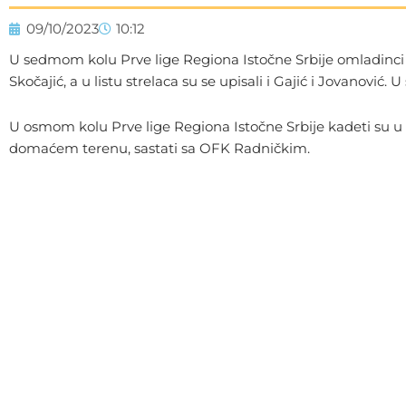
09/10/2023
10:12
U sedmom kolu Prve lige Regiona Istočne Srbije omladinci su 
Skočajić, a u listu strelaca su se upisali i Gajić i Jovanovi
U osmom kolu Prve lige Regiona Istočne Srbije kadeti su u 
domaćem terenu, sastati sa OFK Radničkim.