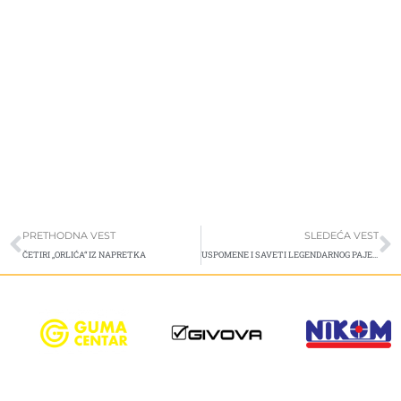
Prev
S
PRETHODNA VEST
SLEDEĆA VEST
ČETIRI „ORLIĆA“ IZ NAPRETKA
USPOMENE I SAVETI LEGENDARNOG PAJE JEVTIĆA