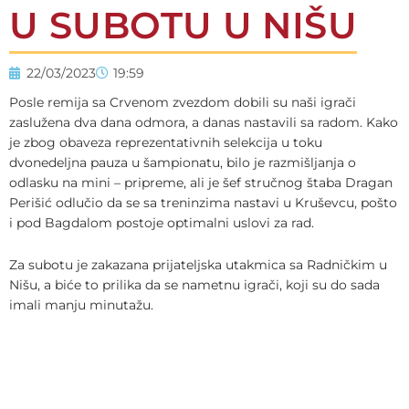
U SUBOTU U NIŠU
22/03/2023
19:59
Posle remija sa Crvenom zvezdom dobili su naši igrači
zaslužena dva dana odmora, a danas nastavili sa radom. Kako
je zbog obaveza reprezentativnih selekcija u toku
dvonedeljna pauza u šampionatu, bilo je razmišljanja o
odlasku na mini – pripreme, ali je šef stručnog štaba Dragan
Perišić odlučio da se sa treninzima nastavi u Kruševcu, pošto
i pod Bagdalom postoje optimalni uslovi za rad.
Za subotu je zakazana prijateljska utakmica sa Radničkim u
Nišu, a biće to prilika da se nametnu igrači, koji su do sada
imali manju minutažu.