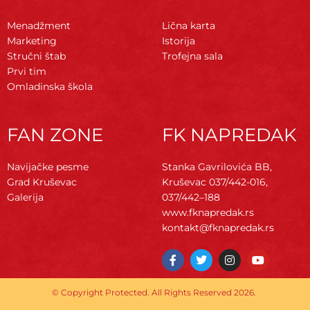
Menadžment
Lična karta
Marketing
Istorija
Stručni štab
Trofejna sala
Prvi tim
Omladinska škola
FAN ZONE
FK NAPREDAK
Navijačke pesme
Stanka Gavrilovića BB,
Grad Kruševac
Kruševac
037/442-016,
Galerija
037/442–188
www.fknapredak.rs
kontakt@fknapredak.rs
F
T
I
Y
a
w
n
o
c
i
s
u
e
t
t
t
© Copyright Protected. All Rights Reserved 2026.
b
t
a
u
o
e
g
b