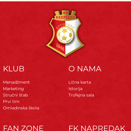
KLUB
O NAMA
Menadžment
Lična karta
Marketing
Istorija
Stručni štab
Trofejna sala
Prvi tim
Omladinska škola
FAN ZONE
FK NAPREDAK