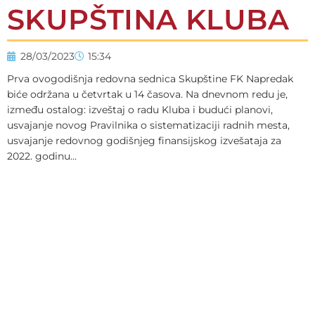
SKUPŠTINA KLUBA
28/03/2023
15:34
Prva ovogodišnja redovna sednica Skupštine FK Napredak
biće održana u četvrtak u 14 časova. Na dnevnom redu je,
između ostalog: izveštaj o radu Kluba i budući planovi,
usvajanje novog Pravilnika o sistematizaciji radnih mesta,
usvajanje redovnog godišnjeg finansijskog izvešataja za
2022. godinu…