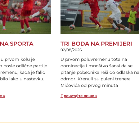
ANA SPORTA
TRI BODA NA PREMIJERI
02/08/2026
 u prvom kolu je
U prvom poluvremenu totalna
o posle odlične partije
dominacija i mnoštvo šansi da se
remenu, kada je falio
pitanje pobednika reši do odlaska n
bilo lako u nastavku.
odmor. Krenuli su puleni trenera
Mićovića od prvog minuta
е »
Прочитајте више »