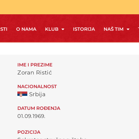
STI
O NAMA
KLUB
ISTORIJA
NAŠ TIM
IME I PREZIME
Zoran Ristić
NACIONALNOST
Srbija
DATUM ROĐENJA
01.09.1969.
POZICIJA