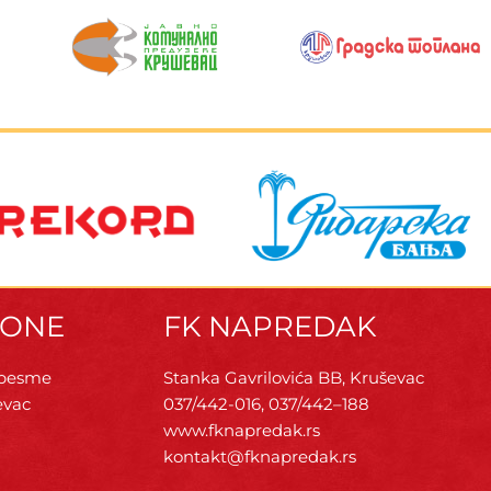
ZONE
FK NAPREDAK
 pesme
Stanka Gavrilovića BB, Kruševac
evac
037/442-016, 037/442–188
www.fknapredak.rs
kontakt@fknapredak.rs