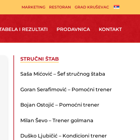
MARKETING
RESTORAN
GRAD KRUŠEVAC
TABELA I REZULTATI
PRODAVNICA
KONTAKT
STRUČNI ŠTAB
Saša Mićović – Šef stručnog štaba
Goran Serafimović – Pomoćni trener
Bojan Ostojić – Pomoćni trener
Milan Ševo – Trener golmana
Duško Ljubičić – Kondicioni trener