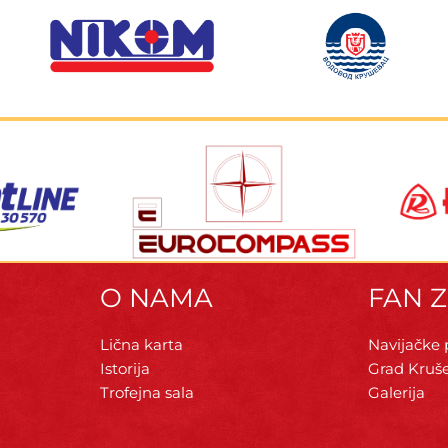
O NAMA
FAN 
Lična karta
Navijačke
Istorija
Grad Kruš
Trofejna sala
Galerija