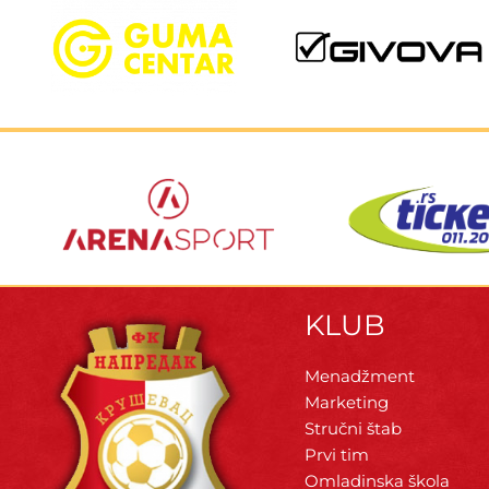
KLUB
Menadžment
Marketing
Stručni štab
Prvi tim
Omladinska škola