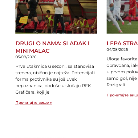
DRUGI O NAMA: SLADAK I
LEPA STR
04/08/2026
MINIMALAC
05/08/2026
Uloga favorita
opravdana, iak
Prva utakmica u sezoni, sa stanoviša
u prvom poluv
trenera, obično je najteža. Potencijal i
samo gol, nije 
forma protivnika su još uvek
Razigrali
nepoznanica, doduše u slučaju RFK
Grafičara, koji je
Прочитајте виш
Прочитајте више »