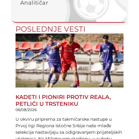
Analitičar
POSLEDNJE VESTI
KADETI I PIONIRI PROTIV REALA,
PETLIĆI U TRSTENIKU
06/08/2026
U okviru priprema za takmičarske nastupe u
Prvoj ligi Regiona Istočne Srbije naše mlađe
selekcije nastavljaju sa odigravanjem prijateljskih
utakmica. Na Mičetovom stadionu, u subotu,