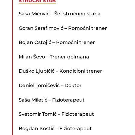
STRUČNI ŠTAB
Saša Mićović – Šef stručnog štaba
Goran Serafimović – Pomoćni trener
Bojan Ostojić – Pomoćni trener
Milan Ševo – Trener golmana
Duško Ljubičić – Kondicioni trener
Daniel Tomičević – Doktor
Saša Miletić – Fizioterapeut
Svetomir Tomić – Fizioterapeut
Bogdan Kostić – Fizioterapeut