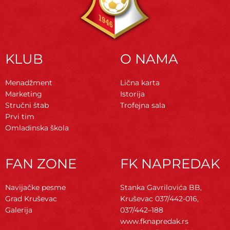
KLUB
O NAMA
Menadžment
Lična karta
Marketing
Istorija
Stručni štab
Trofejna sala
Prvi tim
Omladinska škola
FAN ZONE
FK NAPREDAK
Navijačke pesme
Stanka Gavrilovića BB,
Grad Kruševac
Kruševac
037/442-016,
Galerija
037/442–188
www.fknapredak.rs