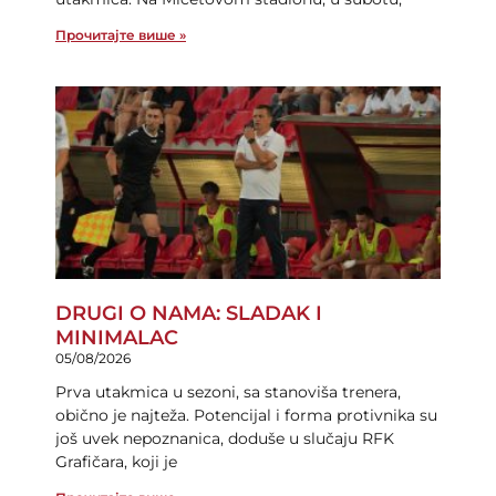
Прочитајте више »
DRUGI O NAMA: SLADAK I
MINIMALAC
05/08/2026
Prva utakmica u sezoni, sa stanoviša trenera,
obično je najteža. Potencijal i forma protivnika su
još uvek nepoznanica, doduše u slučaju RFK
Grafičara, koji je