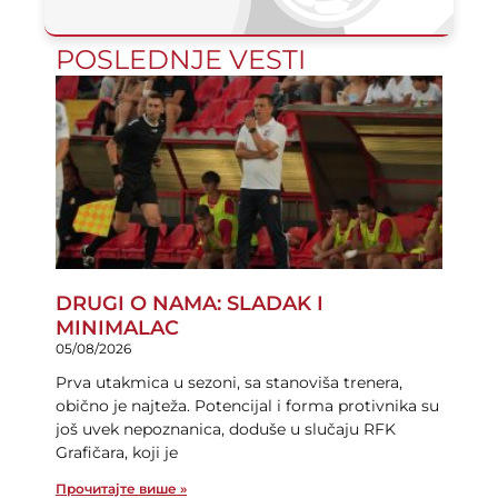
POSLEDNJE VESTI
DRUGI O NAMA: SLADAK I
MINIMALAC
05/08/2026
Prva utakmica u sezoni, sa stanoviša trenera,
obično je najteža. Potencijal i forma protivnika su
još uvek nepoznanica, doduše u slučaju RFK
Grafičara, koji je
Прочитајте више »