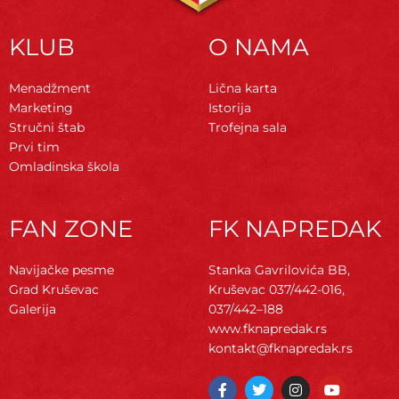
KLUB
O NAMA
Menadžment
Lična karta
Marketing
Istorija
Stručni štab
Trofejna sala
Prvi tim
Omladinska škola
FAN ZONE
FK NAPREDAK
Navijačke pesme
Stanka Gavrilovića BB,
Grad Kruševac
Kruševac
037/442-016,
Galerija
037/442–188
www.fknapredak.rs
kontakt@fknapredak.rs
F
T
I
Y
a
w
n
o