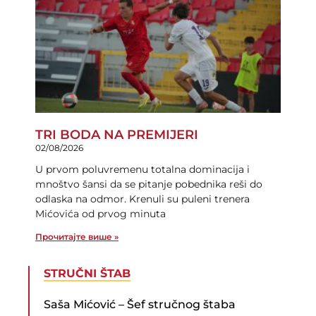
TRI BODA NA PREMIJERI
02/08/2026
U prvom poluvremenu totalna dominacija i
mnoštvo šansi da se pitanje pobednika reši do
odlaska na odmor. Krenuli su puleni trenera
Mićovića od prvog minuta
Прочитајте више »
STRUČNI ŠTAB
Saša Mićović – Šef stručnog štaba