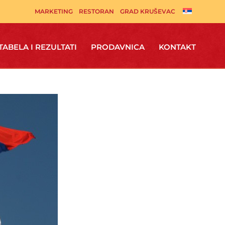
MARKETING
RESTORAN
GRAD KRUŠEVAC
TABELA I REZULTATI
PRODAVNICA
KONTAKT