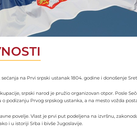
NOSTI
sećanja na Prvi srpski ustanak 1804. godine i donošenje Sret
okupacije, srpski narod je pružio organizovan otpor. Posle Se
ku o podizanju Prvog srpskog ustanka, a na mesto vožda posta
stavne povelje. Vlast je prvi put podeljena na izvršnu, zakon
o i u istoriji Srba i bivše Jugoslavije.