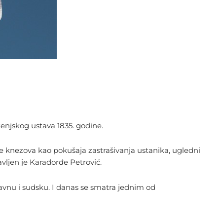
enjskog ustava 1835. godine.
če knezova kao pokušaja zastrašivanja ustanika, ugledni
vljen je Karađorđe Petrović.
odavnu i sudsku. I danas se smatra jednim od