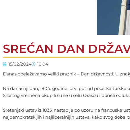
SREĆAN DAN DRŽAV
15/02/2024
10:04
Danas obeležavamo veliki praznik – Dan državnosti. U znak 
Na današnji dan, 1804. godine, prvi put od početka turske 
Srbi tog vremena okupili su se u selu Orašcu i doneli odlu
Sretenjski ustav iz 1835. nastao je po uzoru na francuske u
najdemokratskijih i najliberalnijih ustava, kako svog doba, tak