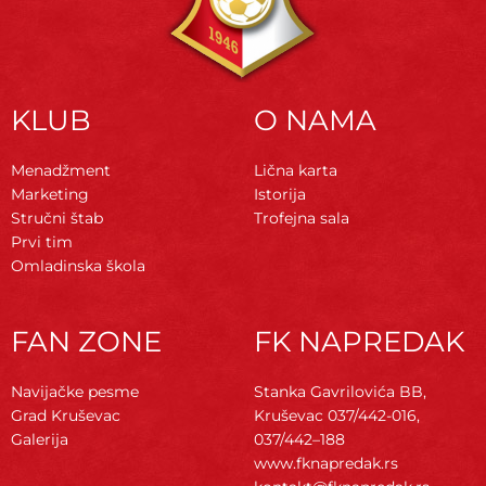
KLUB
O NAMA
Menadžment
Lična karta
Marketing
Istorija
Stručni štab
Trofejna sala
Prvi tim
Omladinska škola
FAN ZONE
FK NAPREDAK
Navijačke pesme
Stanka Gavrilovića BB,
Grad Kruševac
Kruševac
037/442-016,
Galerija
037/442–188
www.fknapredak.rs