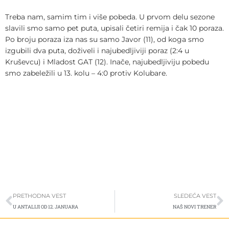
Treba nam, samim tim i više pobeda. U prvom delu sezone
slavili smo samo pet puta, upisali četiri remija i čak 10 poraza.
Po broju poraza iza nas su samo Javor (11), od koga smo
izgubili dva puta, doživeli i najubedljiviji poraz (2:4 u
Kruševcu) i Mladost GAT (12). Inače, najubedljiviju pobedu
smo zabeležili u 13. kolu – 4:0 protiv Kolubare.
Prev
S
PRETHODNA VEST
SLEDEĆA VEST
U ANTALIJI OD 12. JANUARA
NAŠ NOVI TRENER