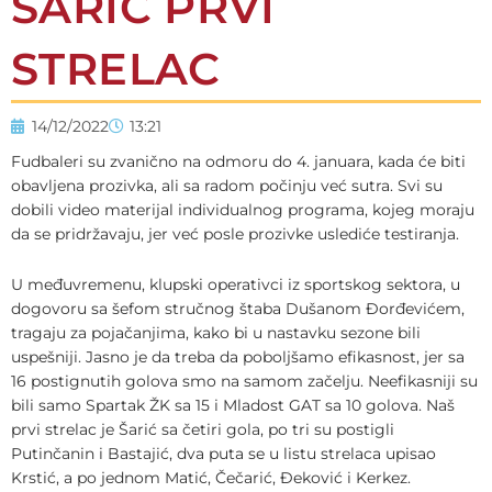
ŠARIĆ PRVI
STRELAC
14/12/2022
13:21
Fudbaleri su zvanično na odmoru do 4. januara, kada će biti
obavljena prozivka, ali sa radom počinju već sutra. Svi su
dobili video materijal individualnog programa, kojeg moraju
da se pridržavaju, jer već posle prozivke uslediće testiranja.
U međuvremenu, klupski operativci iz sportskog sektora, u
dogovoru sa šefom stručnog štaba Dušanom Đorđevićem,
tragaju za pojačanjima, kako bi u nastavku sezone bili
uspešniji. Jasno je da treba da poboljšamo efikasnost, jer sa
16 postignutih golova smo na samom začelju. Neefikasniji su
bili samo Spartak ŽK sa 15 i Mladost GAT sa 10 golova. Naš
prvi strelac je Šarić sa četiri gola, po tri su postigli
Putinčanin i Bastajić, dva puta se u listu strelaca upisao
Krstić, a po jednom Matić, Čečarić, Đeković i Kerkez.