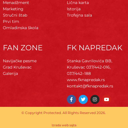
Menadžment
Lična karta
Marketing
Istorija
Stručni štab
Trofejna sala
Prvi tim
Omladinska škola
FAN ZONE
FK NAPREDAK
Navijačke pesme
Stanka Gavrilovića BB,
Grad Kruševac
Kruševac
037/442-016,
Galerija
037/442–188
www.fknapredak.rs
kontakt@fknapredak.rs
F
T
I
Y
a
w
n
o
c
i
s
u
e
t
t
t
© Copyright Protected. All Rights Reserved 2026.
b
t
a
u
o
e
g
b
o
r
r
e
Izrada web sajta