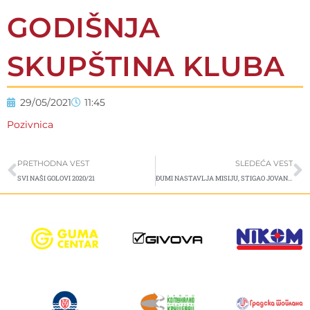
GODIŠNJA
SKUPŠTINA KLUBA
29/05/2021
11:45
Pozivnica
Prev
S
PRETHODNA VEST
SLEDEĆA VEST
SVI NAŠI GOLOVI 2020/21
ĐUMI NASTAVLJA MISIJU, STIGAO JOVANOVIĆ