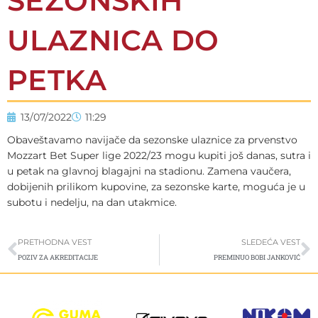
SEZONSKIH
ULAZNICA DO
PETKA
13/07/2022
11:29
Obaveštavamo navijače da sezonske ulaznice za prvenstvo
Mozzart Bet Super lige 2022/23 mogu kupiti još danas, sutra i
u petak na glavnoj blagajni na stadionu. Zamena vaučera,
dobijenih prilikom kupovine, za sezonske karte, moguća je u
subotu i nedelju, na dan utakmice.
Prev
S
PRETHODNA VEST
SLEDEĆA VEST
POZIV ZA AKREDITACIJE
PREMINUO BOBI JANKOVIĆ