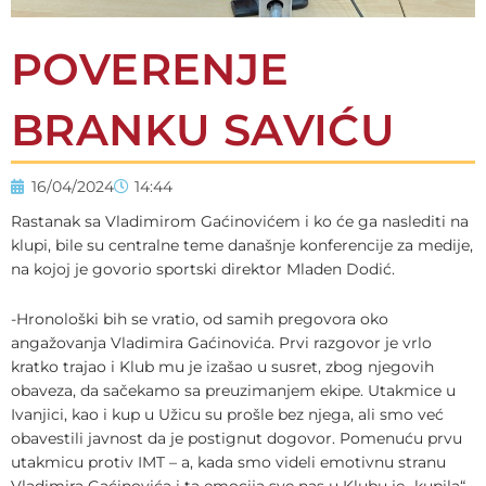
POVERENJE
BRANKU SAVIĆU
16/04/2024
14:44
Rastanak sa Vladimirom Gaćinovićem i ko će ga naslediti na
klupi, bile su centralne teme današnje konferencije za medije,
na kojoj je govorio sportski direktor Mladen Dodić.
-Hronološki bih se vratio, od samih pregovora oko
angažovanja Vladimira Gaćinovića. Prvi razgovor je vrlo
kratko trajao i Klub mu je izašao u susret, zbog njegovih
obaveza, da sačekamo sa preuzimanjem ekipe. Utakmice u
Ivanjici, kao i kup u Užicu su prošle bez njega, ali smo već
obavestili javnost da je postignut dogovor. Pomenuću prvu
utakmicu protiv IMT – a, kada smo videli emotivnu stranu
Vladimira Gaćinovića i ta emocija sve nas u Klubu je „kupila“,