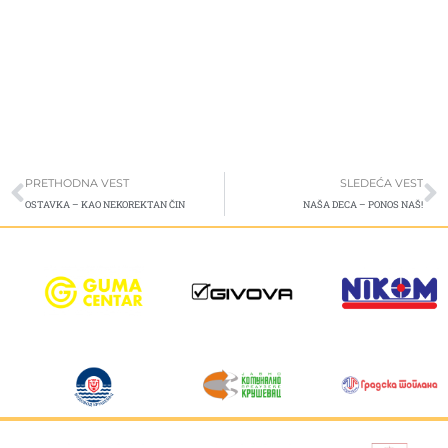
Prev
S
PRETHODNA VEST
SLEDEĆA VEST
OSTAVKA – KAO NEKOREKTAN ČIN
NAŠA DECA – PONOS NAŠ!