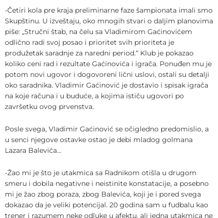
-Četiri kola pre kraja preliminarne faze šampionata imali smo
Skupštinu. U izveštaju, oko mnogih stvari o daljim planovima
piše: „Stručni štab, na čelu sa Vladimirom Gaćinovićem
odlično radi svoj posao i prioritet svih prioriteta je
produžetak saradnje za naredni period.“ Klub je pokazao
koliko ceni rad i rezultate Gaćinovića i igrača. Ponuđen mu je
potom novi ugovor i dogovoreni lični uslovi, ostali su detalji
oko saradnika. Vladimir Gaćinović je dostavio i spisak igrača
na koje računa i u buduće, a kojima ističu ugovori po
završetku ovog prvenstva.
Posle svega, Vladimir Gaćinović se očigledno predomislio, a
u senci njegove ostavke ostao je debi mladog golmana
Lazara Balevića…
-Žao mi je što je utakmica sa Radnikom otišla u drugom
smeru i dobila negativne i neistinite konstatacije, a posebno
mi je žao zbog poraza, zbog Balevića, koji je i pored svega
dokazao da je veliki potencijal. 20 godina sam u fudbalu kao
trener i razumem neke odluke u afektu, ali jedna utakmica ne