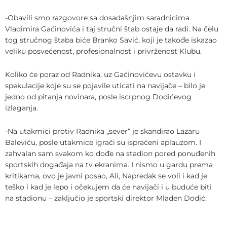
-Obavili smo razgovore sa dosadašnjim saradnicima
Vladimira Gaćinovića i taj stručni štab ostaje da radi. Na čelu
tog stručnog štaba biće Branko Savić, koji je takođe iskazao
veliku posvećenost, profesionalnost i privrženost Klubu.
Koliko će poraz od Radnika, uz Gaćinovićevu ostavku i
spekulacije koje su se pojavile uticati na navijače – bilo je
jedno od pitanja novinara, posle iscrpnog Dodićevog
izlaganja.
-Na utakmici protiv Radnika „sever“ je skandirao Lazaru
Baleviću, posle utakmice igrači su ispraćeni aplauzom. I
zahvalan sam svakom ko dođe na stadion pored ponuđenih
sportskih događaja na tv ekranima. I nismo u gardu prema
kritikama, ovo je javni posao, Ali, Napredak se voli i kad je
teško i kad je lepo i očekujem da će navijači i u buduće biti
na stadionu – zaključio je sportski direktor Mladen Dodić.