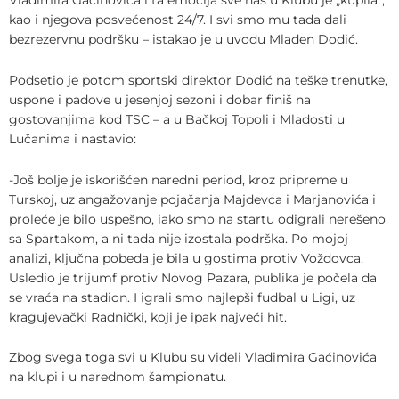
kao i njegova posvećenost 24/7. I svi smo mu tada dali
bezrezervnu podršku – istakao je u uvodu Mladen Dodić.
Podsetio je potom sportski direktor Dodić na teške trenutke,
uspone i padove u jesenjoj sezoni i dobar finiš na
gostovanjima kod TSC – a u Bačkoj Topoli i Mladosti u
Lučanima i nastavio:
-Još bolje je iskorišćen naredni period, kroz pripreme u
Turskoj, uz angažovanje pojačanja Majdevca i Marjanovića i
proleće je bilo uspešno, iako smo na startu odigrali nerešeno
sa Spartakom, a ni tada nije izostala podrška. Po mojoj
analizi, ključna pobeda je bila u gostima protiv Voždovca.
Usledio je trijumf protiv Novog Pazara, publika je počela da
se vraća na stadion. I igrali smo najlepši fudbal u Ligi, uz
kragujevački Radnički, koji je ipak najveći hit.
Zbog svega toga svi u Klubu su videli Vladimira Gaćinovića
na klupi i u narednom šampionatu.