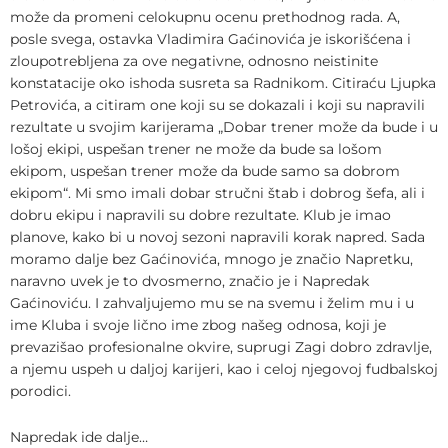
može da promeni celokupnu ocenu prethodnog rada. A,
posle svega, ostavka Vladimira Gaćinovića je iskorišćena i
zloupotrebljena za ove negativne, odnosno neistinite
konstatacije oko ishoda susreta sa Radnikom. Citiraću Ljupka
Petrovića, a citiram one koji su se dokazali i koji su napravili
rezultate u svojim karijerama „Dobar trener može da bude i u
lošoj ekipi, uspešan trener ne može da bude sa lošom
ekipom, uspešan trener može da bude samo sa dobrom
ekipom“. Mi smo imali dobar stručni štab i dobrog šefa, ali i
dobru ekipu i napravili su dobre rezultate. Klub je imao
planove, kako bi u novoj sezoni napravili korak napred. Sada
moramo dalje bez Gaćinovića, mnogo je značio Napretku,
naravno uvek je to dvosmerno, značio je i Napredak
Gaćinoviću. I zahvaljujemo mu se na svemu i želim mu i u
ime Kluba i svoje lično ime zbog našeg odnosa, koji je
prevazišao profesionalne okvire, suprugi Zagi dobro zdravlje,
a njemu uspeh u daljoj karijeri, kao i celoj njegovoj fudbalskoj
porodici.
Napredak ide dalje…