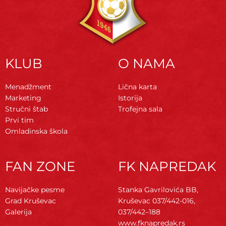
KLUB
O NAMA
Menadžment
Lična karta
Marketing
Istorija
Stručni štab
Trofejna sala
Prvi tim
Omladinska škola
FAN ZONE
FK NAPREDAK
Navijačke pesme
Stanka Gavrilovića BB,
Grad Kruševac
Kruševac
037/442-016,
Galerija
037/442–188
www.fknapredak.rs